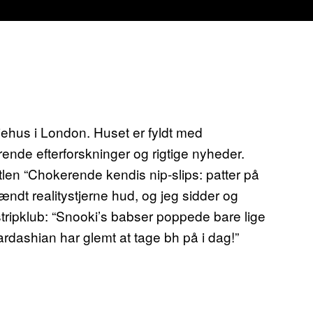
iehus i London. Huset er fyldt med
ende efterforskninger og rigtige nyheder.
tlen “Chokerende kendis nip-slips: patter på
rændt realitystjerne hud, og jeg sidder og
stripklub: “Snooki’s babser poppede bare lige
Kardashian har glemt at tage bh på i dag!”