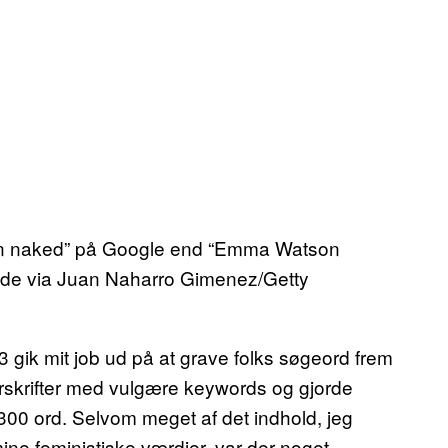
on naked” på Google end “Emma Watson
llede via Juan Naharro Gimenez/Getty
3 gik mit job ud på at grave folks søgeord frem
erskrifter med vulgære keywords og gjorde
 300 ord. Selvom meget af det indhold, jeg
e feministiske værdier, var der noget