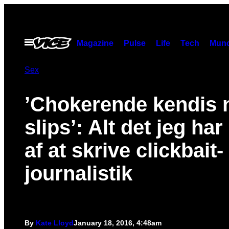
Skip
to
content
Open
Magazine
Pulse
Life
Tech
Munc
Menu
Sex
​’Chokerende kendis 
slips’: Alt det jeg har
af at skrive clickbait-
journalistik
By
Kate Lloyd
January 18, 2016, 4:48am