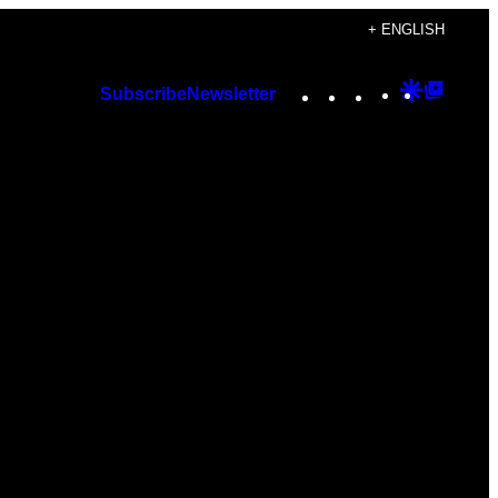
+ ENGLISH
Instagram
TikTok
YouTube
Google
Googl
Subscribe
Newsletter
Discover
Top
Posts