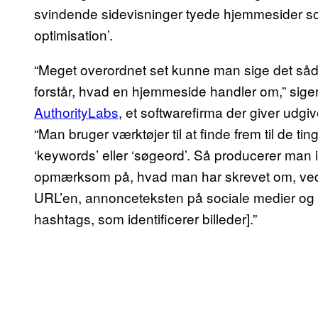
svindende sidevisninger tyede hjemmesider som
optimisation’.
“Meget overordnet set kunne man sige det såd
forstår, hvad en hjemmeside handler om,” sige
AuthorityLabs
, et softwarefirma der giver udgiv
“Man bruger værktøjer til at finde frem til de ti
‘keywords’ eller ‘søgeord’. Så producerer man
opmærksom på, hvad man har skrevet om, ved 
URL’en, annonceteksten på sociale medier og i b
hashtags, som identificerer billeder].”