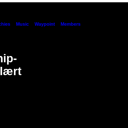
hies
Music
Waypoint
Members
nip-
 lært