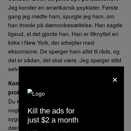
Jeg kender en amerikansk psykiater. Første
gang jeg mødte ham, spurgte jeg ham, om
han troede på dæmonbesættelse. Han sagde
ligeud, at det gjorde han. Han er tilknyttet en
kirke i New York, der arbejder med
eksorcisme. De spørger ham altid til råds, og
det er sådan, det skal være. Jeg spørger altid
selv ind til klienternes sygdomshistorie.
×
Kommer du nogensinde frem til, at
problemet er en psykisk lidelse?
Du kunne også spørge dig selv om, hvorvidt
nogle af dem, der bliver indlagt med psykiske
Kill the ads for
sygdomme, i virkeligheden er besat af
just $2 a month
dæmoner. Man kan ikke behandle