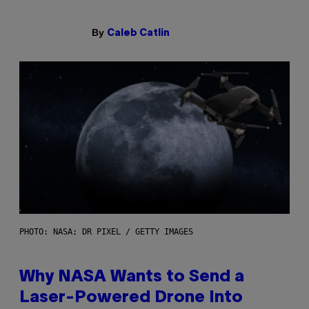
By
Caleb Catlin
PHOTO: NASA; DR PIXEL / GETTY IMAGES
Why NASA Wants to Send a
Laser-Powered Drone Into