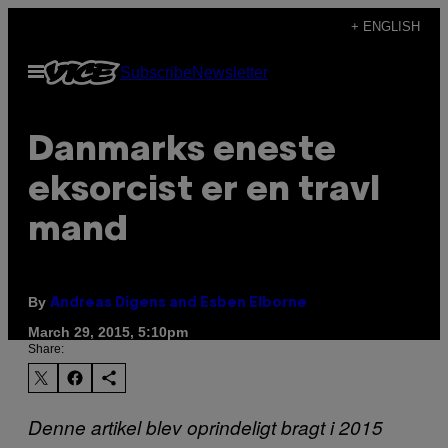
Skip
+ ENGLISH
to
Open
Subscribe
Newsletter
content
Menu
Danmarks eneste
eksorcist er en travl
mand
By
Andreas Digens and Esben Elborne
March 29, 2015, 5:10pm
Share:
Denne artikel blev oprindeligt bragt i 2015