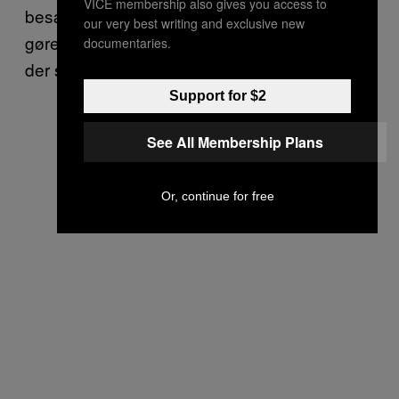
VICE membership also gives you access to
besættelser med medicin. Man kan måske
our very best writing and exclusive new
gøre patienterne føjelige, men dæmonen er
documentaries.
der stadig.
Support for $2
See All Membership Plans
Or, continue for free