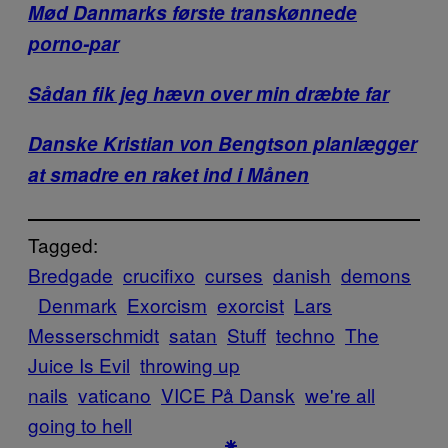
Mød Danmarks første transkønnede
porno-par
Sådan fik jeg hævn over min dræbte far
Danske Kristian von Bengtson planlægger
at smadre en raket ind i Månen
Tagged:
Bredgade
crucifixo
curses
danish
demons
Denmark
Exorcism
exorcist
Lars
Messerschmidt
satan
Stuff
techno
The
Juice Is Evil
throwing up
nails
vaticano
VICE På Dansk
we're all
going to hell