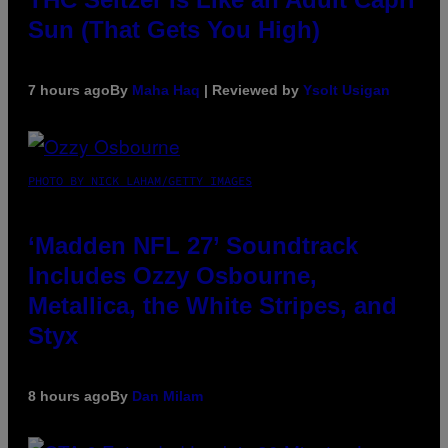
Sun (That Gets You High)
7 hours ago
By
Maha Haq
| Reviewed by
Ysolt Usigan
PHOTO BY NICK LAHAM/GETTY IMAGES
‘Madden NFL 27’ Soundtrack
Includes Ozzy Osbourne,
Metallica, the White Stripes, and
Styx
8 hours ago
By
Dan Milam