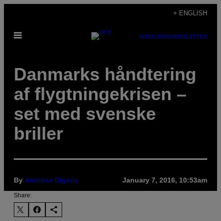
Skip
+ ENGLISH
to
Open
content
SUBSCRIBE
NEWSLETTER
Menu
Danmarks håndtering
af flygtningekrisen –
set med svenske
briller
By
Andreas Digens
January 7, 2016, 10:53am
Share: