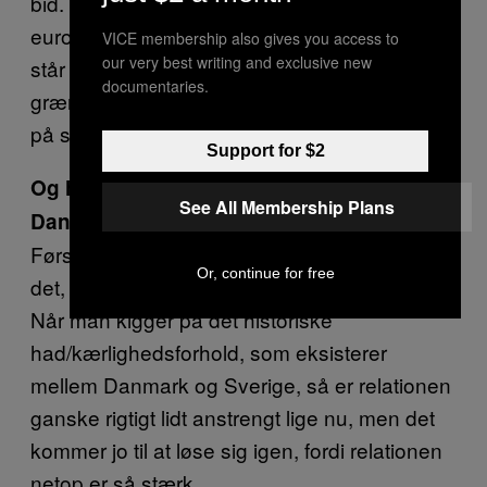
bid. Om det bliver dødsstødet til hele det
europæiske projekt? Tja, vi får se. Lige nu
VICE membership also gives you access to
our very best writing and exclusive new
står det klart, at det både er de europæiske
documentaries.
grænser og europas ydre grænser, der står
på spil.
Support for $2
Og hvad med det kølige forhold mellem
See All Membership Plans
Danmark og Sverige?
Først og fremmest er det vigtigt at forstå, at
Or, continue for free
det, der foregår, er koblet til europæisk politik.
Når man kigger på det historiske
had/kærlighedsforhold, som eksisterer
mellem Danmark og Sverige, så er relationen
ganske rigtigt lidt anstrengt lige nu, men det
kommer jo til at løse sig igen, fordi relationen
netop er så stærk.