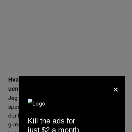
Hvad bliver konsekvensen af
×
uenighederne?
Jeg ved ikke, om jeg har et godt svar på det
spørgsmål. Der er rigtig mange mennesker,
der har levet med illusionen om, at Europa er
Kill the ads for
grænseløst. Og nu brister den illusion bid for
just $2 a month