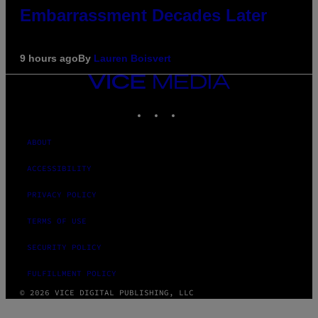
Embarrassment Decades Later
9 hours ago
By
Lauren Boisvert
VICE
MEDIA
INSTAGRAM
TIKTOK
YOUTUBE
ABOUT
ACCESSIBILITY
PRIVACY POLICY
TERMS OF USE
SECURITY POLICY
FULFILLMENT POLICY
© 2026 VICE DIGITAL PUBLISHING, LLC