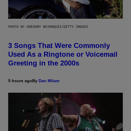
PHOTO BY GREGORY BOJORQUEZ/GETTY IMAGES
3 Songs That Were Commonly
Used As a Ringtone or Voicemail
Greeting in the 2000s
5 hours ago
By
Dan Milam