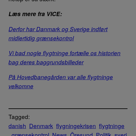
Læs mere fra VICE:
Derfor har Danmark og Sverige indført
midlertidig grænsekontrol
Vi bad nogle flygtninge fortælle os historien
bag deres baggrundsbilleder
På Hovedbanegården var alle flygtninge
velkomne
Tagged:
danish
Denmark
flygningekrisen
flygtninge
grænsekontrol
News
Öresund
Politik
sveri