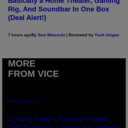
Basically a Home Theater, Gaming
Rig, And Soundbar In One Box
(Deal Alert!)
7 hours ago
By
Sam Watanuki
| Reviewed by
Ysolt Usigan
MORE
FROM VICE
MAHA HAQ FOR VICE
Cycling Frog’s Tropical Punch
THC Seltzer Is Like an Adult Capri