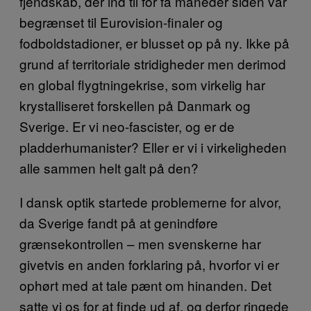
fjendskab, der ind til for få måneder siden var
begrænset til Eurovision-finaler og
fodboldstadioner, er blusset op på ny. Ikke på
grund af territoriale stridigheder men derimod
en global flygtningekrise, som virkelig har
krystalliseret forskellen på Danmark og
Sverige. Er vi neo-fascister, og er de
pladderhumanister? Eller er vi i virkeligheden
alle sammen helt galt på den?
I dansk optik startede problemerne for alvor,
da Sverige fandt på at genindføre
grænsekontrollen – men svenskerne har
givetvis en anden forklaring på, hvorfor vi er
ophørt med at tale pænt om hinanden. Det
satte vi os for at finde ud af, og derfor ringede