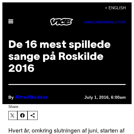
Skip
+ ENGLISH
to
Open
content
SUBSCRIBE
NEWSLETTER
Menu
De 16 mest spillede
sange på Roskilde
2016
By
July 1, 2016, 6:00am
Alfred Maddox
Share:
Hvert år, omkring slutningen af juni, starten af