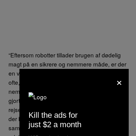
“Eftersom robotter tillader brugen af dødelig
magt på en sikrere og nemmere måde, er der
en voksende fare for, at de vil blive brugt for
×
ofte,” siger Stanley. “Når noget bliver
nemmere, er der tendens til, at det vil blive
gjort i større stil. Fjernstyret magtanvendelse
rejser nogle politimæssige problematikker,
Kill the ads for
der bør overvejes og adresseres af vores
just $2 a month
samfund, efterhånden som teknologien