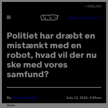
Skip
+ ENGLISH
to
Open
content
SUBSCRIBE
NEWSLETTER
Menu
Politiet har dræbt en
mistænkt med en
robot, hvad vil der nu
ske med vores
samfund?
By
July 12, 2016, 4:00am
Jason Koebler
Share: