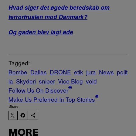
Hvad siger det øgede beredskab om
terrortruslen mod Danmark?
Og gaden blev lagt øde
Tagged:
Bombe
Dallas
DRONE
etik
jura
News
polit
ia
Skyderi
sniper
Vice Blog
vold
Follow Us On Discover
Make Us Preferred In Top Stories
Share:
MORE