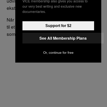
udvikler sig, og bør kun anvendes i
VICE membership also gives you access to
our very best writing and exclusive new
ekstraordinære situationer.”
documentaries.
Når først man har sendt en robot ind, i forhold
til et menneske, tænker man det ikke længere
Support for $2
som en forhandling mellem mennesker
See All Membership Plans
Or, continue for free