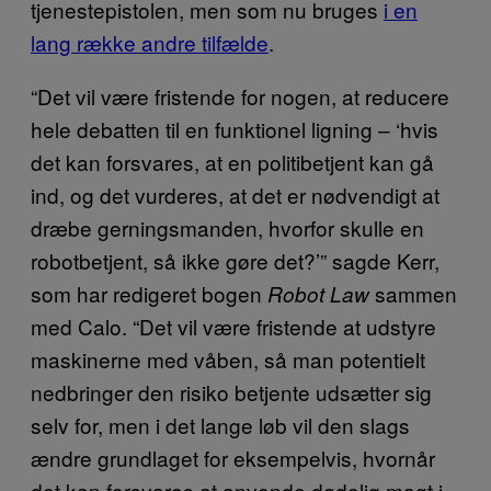
tjenestepistolen, men som nu bruges
i en
lang række andre tilfælde
.
“Det vil være fristende for nogen, at reducere
hele debatten til en funktionel ligning – ‘hvis
det kan forsvares, at en politibetjent kan gå
ind, og det vurderes, at det er nødvendigt at
dræbe gerningsmanden, hvorfor skulle en
robotbetjent, så ikke gøre det?’” sagde Kerr,
som har redigeret bogen
sammen
Robot Law
med Calo. “Det vil være fristende at udstyre
maskinerne med våben, så man potentielt
nedbringer den risiko betjente udsætter sig
selv for, men i det lange løb vil den slags
ændre grundlaget for eksempelvis, hvornår
det kan forsvares at anvende dødelig magt i