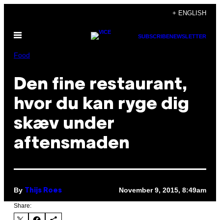
Skip
+ ENGLISH
to
Open
content
SUBSCRIBE
NEWSLETTER
Menu
Food
Den fine restaurant,
hvor du kan ryge dig
skæv under
aftensmaden
By
November 9, 2015, 8:49am
Thijs Roes
Share: