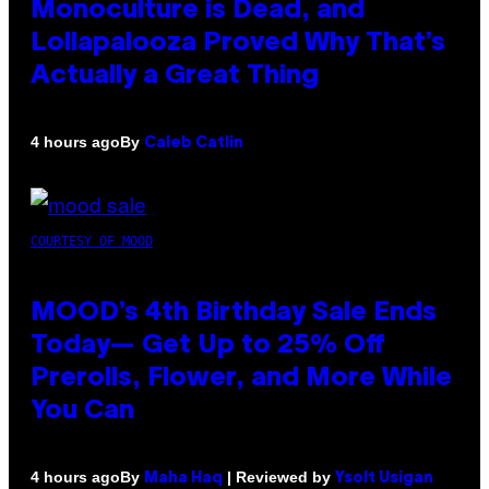
Monoculture is Dead, and
Lollapalooza Proved Why That’s
Actually a Great Thing
By
4 hours ago
Caleb Catlin
COURTESY OF MOOD
MOOD’s 4th Birthday Sale Ends
Today— Get Up to 25% Off
Prerolls, Flower, and More While
You Can
By
| Reviewed by
4 hours ago
Maha Haq
Ysolt Usigan