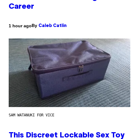
Career
By
1 hour ago
Caleb Catlin
SAM WATANUKI FOR VICE
This Discreet Lockable Sex Toy