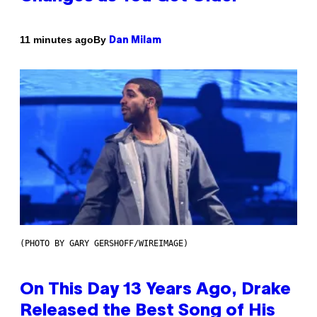
By
11 minutes ago
Dan Milam
(PHOTO BY GARY GERSHOFF/WIREIMAGE)
On This Day 13 Years Ago, Drake
Released the Best Song of His