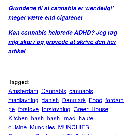
Grundene til at cannabis er ‘uendeligt’
meget værre end cigaretter
Kan cannabis helbrede ADHD? Jeg røg
mig skæv og prøvede at skrive den her
artikel
Tagged:
Amsterdam
Cannabis
cannabis
madlavning
danish
Denmark
Food
fordam
pe
forstøve
forstøvning
Green House
Kitchen
hash
hash i mad
haute
cuisine
Munchies
MUNCHIES