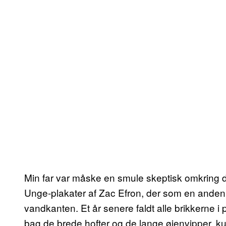
Min far var måske en smule skeptisk omkring de
Unge-plakater af Zac Efron, der som en anden 
vandkanten. Et år senere faldt alle brikkerne i pu
bag de brede hofter og de lange øjenvipper, k