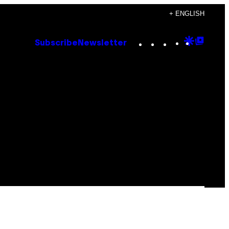
+ ENGLISH
Instagram
TikTok
YouTube
Google
Goog
Subscribe
Newsletter
Discove
Top
Posts