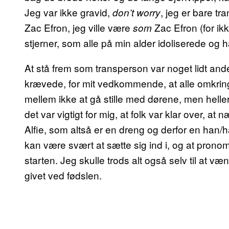
Jeg var ikke gravid,
, jeg er bare t
don’t worry
Zac Efron, jeg ville være
Zac Efron (for ik
som
stjerner, som alle på min alder idoliserede o
At stå frem som transperson var noget lidt an
krævede, for mit vedkommende, at alle omkring
mellem ikke at gå stille med dørene, men helle
det var vigtigt for mig, at folk var klar over, a
Alfie, som altså er en dreng og derfor en han/ha
kan være svært at sætte sig ind i, og at pronomi
starten. Jeg skulle trods alt også selv til at v
givet ved fødslen.