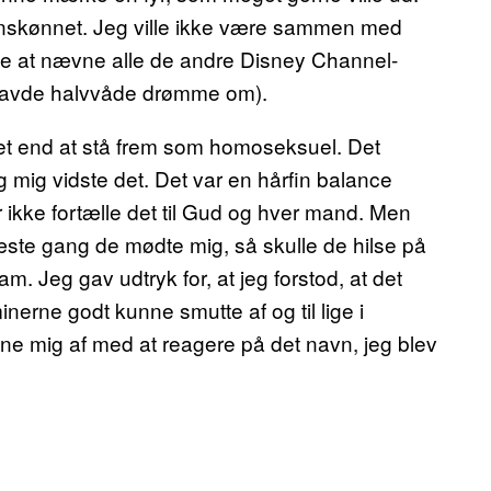
ranskønnet. Jeg ville ikke være sammen med
ke at nævne alle de andre Disney Channel-
g havde halvvåde drømme om).
det end at stå frem som homoseksuel. Det
 mig vidste det. Det var en hårfin balance
r ikke fortælle det til Gud og hver mand. Men
t næste gang de mødte mig, så skulle de hilse på
m. Jeg gav udtryk for, at jeg forstod, at det
nerne godt kunne smutte af og til lige i
ænne mig af med at reagere på det navn, jeg blev