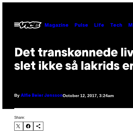
Skip
to
content
Open
Magazine
Pulse
Life
Tech
M
Menu
Det transkønnede liv
slet ikke så lakrids 
By
October 12, 2017, 3:24am
Alfie Beier Jønsson
Share: