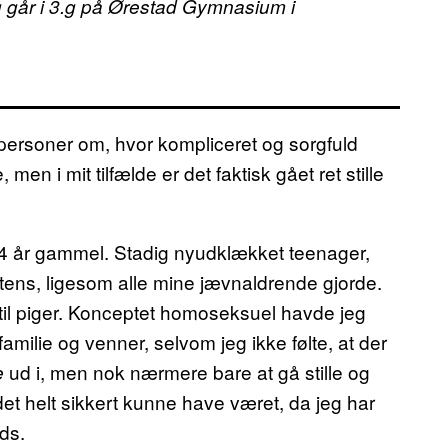
g går i 3.g på Ørestad Gymnasium i
nspersoner om, hvor kompliceret og sorgfuld
en i mit tilfælde er det faktisk gået ret stille
14 år gammel. Stadig nyudklækket teenager,
ens, ligesom alle mine jævnaldrende gjorde.
r til piger. Konceptet homoseksuel havde jeg
 familie og venner, selvom jeg ikke følte, at der
ud i, men nok nærmere bare at gå stille og
e
det helt sikkert kunne have været, da jeg har
ds.