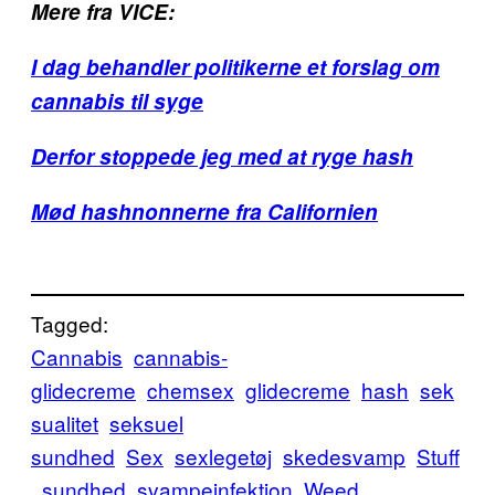
Mere fra VICE:
I dag behandler politikerne et forslag om
cannabis til syge
Derfor stoppede jeg med at ryge hash
Mød hashnonnerne fra Californien
Tagged:
Cannabis
cannabis-
glidecreme
chemsex
glidecreme
hash
sek
sualitet
seksuel
sundhed
Sex
sexlegetøj
skedesvamp
Stuff
sundhed
svampeinfektion
Weed