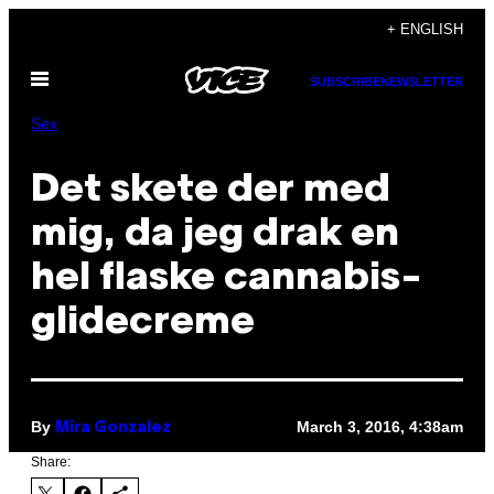
Skip
+ ENGLISH
to
Open
content
SUBSCRIBE
NEWSLETTER
Menu
Sex
Det skete der med
mig, da jeg drak en
hel flaske cannabis-
glidecreme
By
March 3, 2016, 4:38am
Mira Gonzalez
Share: