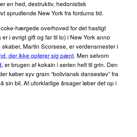
er en hed, destruktiv, hedonistisk
ivt sprudlende New York fra fordums tid.
t coke-hærgede overhoved for det hastigt
i øvrigt gift og far til to) i New York anno
ns skaber, Martin Scorsese, er verdensmester i
, der ikke opfører sig pænt
. Men selvom
d
, er brugen af kokain i serien helt til grin. Den
der køber syv gram “boliviansk dansestøv” fra
n bil. Af uforklarlige årsager løber det op i