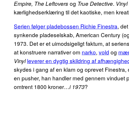
og
.
Empire, The Leftovers
True Detective
Vinyl
kærlighedserklæring til det kaotiske, men kreat
Serien følger pladebossen Richie Finestra
, de
synkende pladeselskab, American Century (og er 
1973. Det er et uimodsigeligt faktum, at serie
at konstruere narrativer om
narko
,
vold
og
mænd
leverer en dygtig skildring af afhængighe
Vinyl
skydes i gang af en klam og oprevet Finestra, 
en pusher, han handler med gennem vinduet på si
omtrent 1800 kroner…
?
i 1973