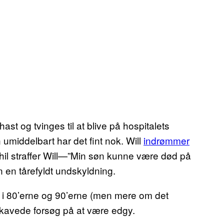
st og tvinges til at blive på hospitalets
umiddelbart har det fint nok. Will
indrømmer
 Phil straffer Will—”Min søn kunne være død på
n en tårefyldt undskyldning.
e i 80’erne og 90’erne (men mere om det
 akavede forsøg på at være edgy.