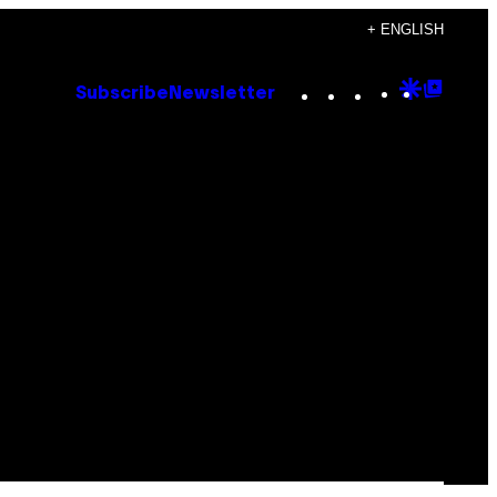
+ ENGLISH
Instagram
TikTok
YouTube
Google
Goog
Subscribe
Newsletter
Discove
Top
Posts