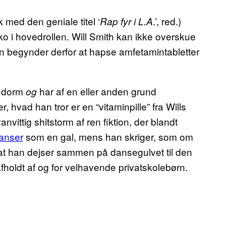
 med den geniale titel ‘
.’, red.)
Rap fyr i L.A
ko i hovedrollen. Will Smith kan ikke overskue
 han begynder derfor at hapse amfetamintabletter
hudorm
har af en eller anden grund
og
 hvad han tror er en “vitaminpille” fra Wills
vanvittig shitstorm af ren fiktion, der blandt
anser
som en gal, mens han skriger, som om
at han dejser sammen på dansegulvet til den
fholdt af og for velhavende privatskolebørn.