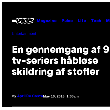
Skip
to
content
Open
Magazine
Pulse
Life
Tech
M
Menu
Entertainment
En gennemgang af 9
tv-seriers håbløse
skildring af stoffer
By
May 10, 2016, 1:00am
April De Costa