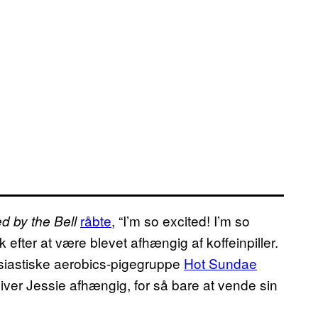
råbte
, “I’m so excited! I’m so
d by the Bell
ik efter at være blevet afhængig af koffeinpiller.
usiastiske aerobics-pigegruppe
Hot Sundae
liver Jessie afhængig, for så bare at vende sin