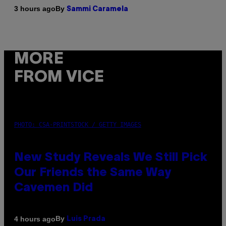
By
3 hours ago
Sammi Caramela
MORE
FROM VICE
PHOTO: CSA-PRINTSTOCK / GETTY IMAGES
New Study Reveals We Still Pick
Our Friends the Same Way
Cavemen Did
By
4 hours ago
Luis Prada