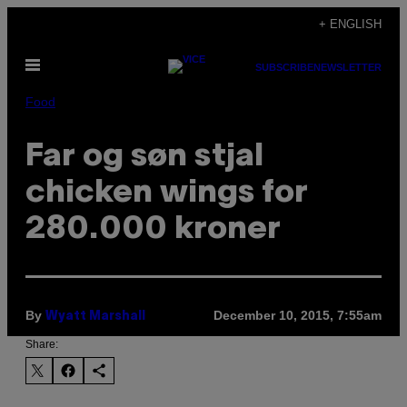
Skip
+ ENGLISH
to
Open
content
SUBSCRIBE
NEWSLETTER
Menu
Food
Far og søn stjal
chicken wings for
280.000 kroner
By
December 10, 2015, 7:55am
Wyatt Marshall
Share: