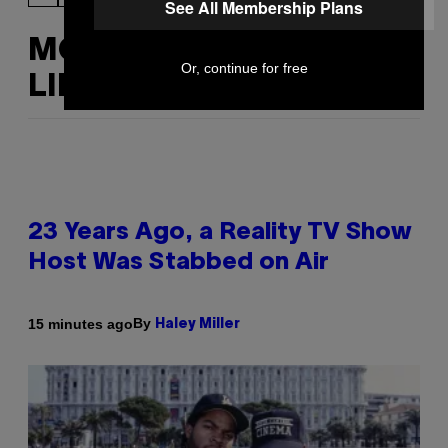
See All Membership Plans
MORE
Or, continue for free
LIKE THIS
23 Years Ago, a Reality TV Show
Host Was Stabbed on Air
By
15 minutes ago
Haley Miller