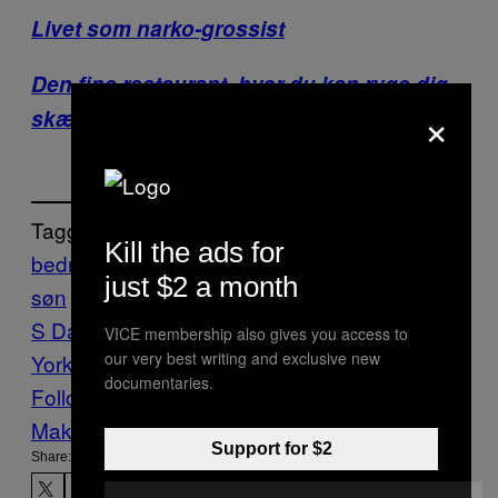
Livet som narko-grossist
Den fine restaurant, hvor du kan ryge dig
×
skæv under aftensmaden
Tagged:
Kill the ads for
bedrag
Chicken Wings
Crime
far og
just $2 a month
søn
Food
fusk
kylling
Munchies
MUNCHIE
S Danmark
New
VICE membership also gives you access to
our very best writing and exclusive new
York
stjæle
Syracuse
tyveri
wings
documentaries.
Follow Us On Discover
Make Us Preferred In Top Stories
Support for $2
Share: