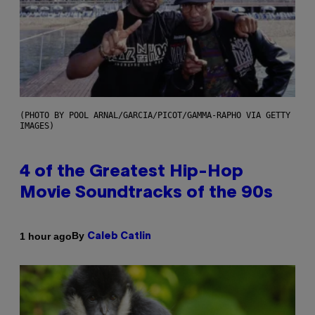
(PHOTO BY POOL ARNAL/GARCIA/PICOT/GAMMA-RAPHO VIA GETTY
IMAGES)
4 of the Greatest Hip-Hop
Movie Soundtracks of the 90s
By
1 hour ago
Caleb Catlin