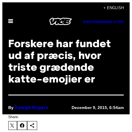
Skip
+ ENGLISH
to
Open
content
SUBSCRIBE
NEWSLETTER
Menu
Forskere har fundet
ud af præcis, hvor
triste grædende
katte-emojier er
By
December 9, 2015, 6:54am
Kaleigh Rogers
Share: