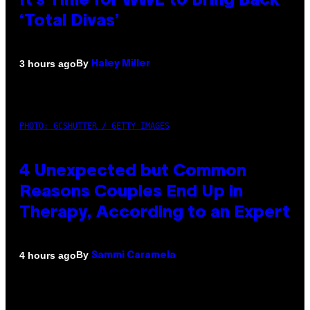
It’s Time for WWE to Bring Back
‘Total Divas’
By
3 hours ago
Haley Miller
PHOTO: GCSHUTTER / GETTY IMAGES
4 Unexpected but Common
Reasons Couples End Up in
Therapy, According to an Expert
By
4 hours ago
Sammi Caramela