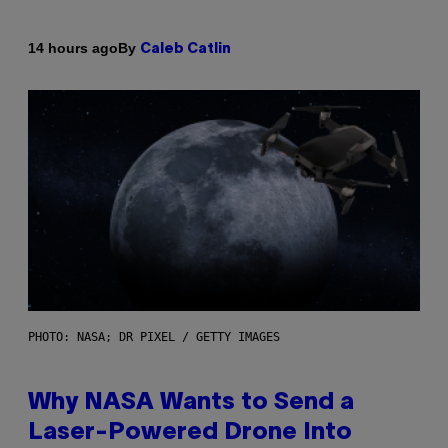
By
14 hours ago
Caleb Catlin
PHOTO: NASA; DR PIXEL / GETTY IMAGES
Why NASA Wants to Send a
Laser-Powered Drone Into