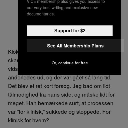
VICE membership also gives you access to
our very best writing and exclusive new
documentaries.
Support for $2
See All Membership Plans
Klokken var 16, og helt i tråd med det
skandinaviske klima var det bælgmørkt. Jeg
Or, continue for free
vidste ikke, hvilken dag, det var. Han så
anderledes ud, og der var gået så lang tid.
Det blev et ret kort forsøg. Jeg bad om lidt
tålmodighed fra hans side, og måske lidt for
meget. Han bemærkede surt, at processen
var “for klinisk,” sukkede og stoppede. For
klinisk for hvem?