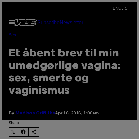
Skip
+ ENGLISH
to
Open
Subscribe
Newsletter
content
Menu
Sex
Et åbent brev til min
umedgørlige vagina:
sex, smerte og
vaginismus
By
April 6, 2016, 1:00am
Madison Griffiths
Share: