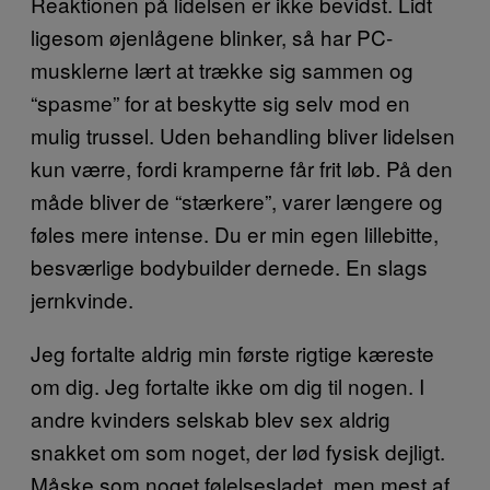
Reaktionen på lidelsen er ikke bevidst. Lidt
ligesom øjenlågene blinker, så har PC-
musklerne lært at trække sig sammen og
“spasme” for at beskytte sig selv mod en
mulig trussel. Uden behandling bliver lidelsen
kun værre, fordi kramperne får frit løb. På den
måde bliver de “stærkere”, varer længere og
føles mere intense. Du er min egen lillebitte,
besværlige bodybuilder dernede. En slags
jernkvinde.
Jeg fortalte aldrig min første rigtige kæreste
om dig. Jeg fortalte ikke om dig til nogen. I
andre kvinders selskab blev sex aldrig
snakket om som noget, der lød fysisk dejligt.
Måske som noget følelsesladet, men mest af