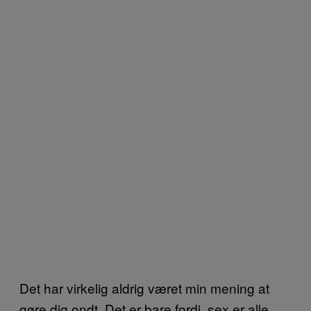
Det har virkelig aldrig været min mening at
gøre dig ondt. Det er bare fordi, sex er alle