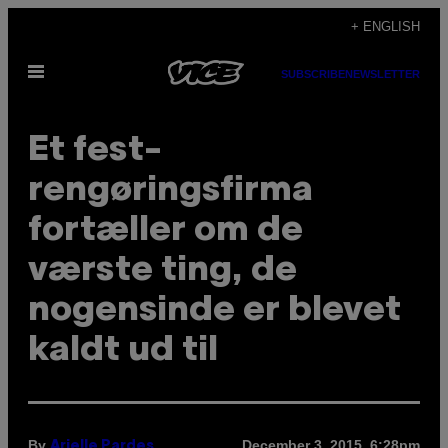
Skip
+ ENGLISH
to
Open
content
SUBSCRIBE
NEWSLETTER
Menu
Et fest-
rengøringsfirma
fortæller om de
værste ting, de
nogensinde er blevet
kaldt ud til
By
December 3, 2015, 6:28pm
Arielle Pardes