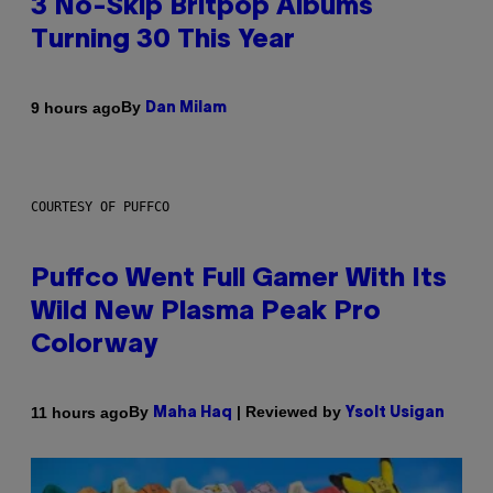
3 No-Skip Britpop Albums
Turning 30 This Year
By
9 hours ago
Dan Milam
COURTESY OF PUFFCO
Puffco Went Full Gamer With Its
Wild New Plasma Peak Pro
Colorway
By
| Reviewed by
11 hours ago
Maha Haq
Ysolt Usigan