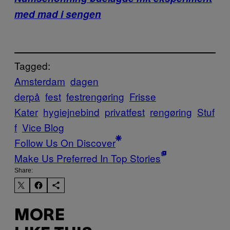
med mad i sengen
Tagged:
Amsterdam
dagen
derpå
fest
festrengøring
Frisse
Kater
hygiejnebind
privatfest
rengøring
Stuf
f
Vice Blog
Follow Us On Discover
Make Us Preferred In Top Stories
Share:
MORE