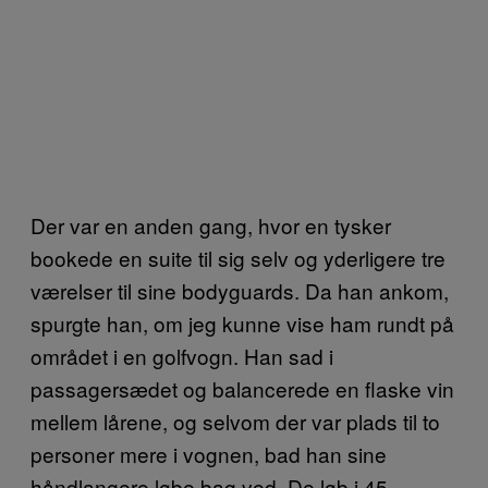
Der var en anden gang, hvor en tysker
bookede en suite til sig selv og yderligere tre
værelser til sine bodyguards. Da han ankom,
spurgte han, om jeg kunne vise ham rundt på
området i en golfvogn. Han sad i
passagersædet og balancerede en flaske vin
mellem lårene, og selvom der var plads til to
personer mere i vognen, bad han sine
håndlangere løbe bag ved. De løb i 45