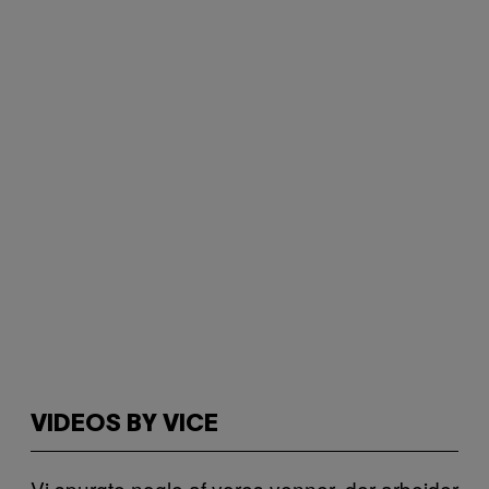
VIDEOS BY VICE
Vi spurgte nogle af vores venner, der arbejder