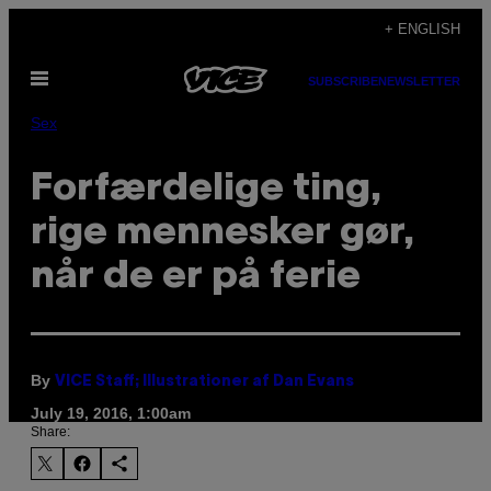
Skip
+ ENGLISH
to
Open
content
SUBSCRIBE
NEWSLETTER
Menu
Sex
Forfærdelige ting,
rige mennesker gør,
når de er på ferie
By
VICE Staff; Illustrationer af Dan Evans
July 19, 2016, 1:00am
Share: