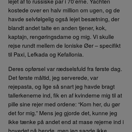
lejet af to russiske par i 70’erne. Yachten
kostede over en halv million om ugen, og de
havde selvfølgelig også lejet besætning, der
blandt andet talte en anden tjener, kok,
kaptajn, rengøringsdame og mig. Vi skulle
rejse rundt mellem de Ioniske Øer – specifikt
til Paxi, Lefkada og Kefallonia.
Deres opførsel var rædselsfuld fra første dag.
Det første måltid, jeg serverede, var
rejepasta, og lige så snart jeg havde bragt
tallerkenerne ind, fik en af kvinderne mig til at
pille sine rejer med ordene: “Kom her, du gør
det for mig.” Mens jeg gjorde det, kunne jeg
ikke tænke på andet end at mase rejerne ind i
hovedet på hende, men jeg sagde ikke