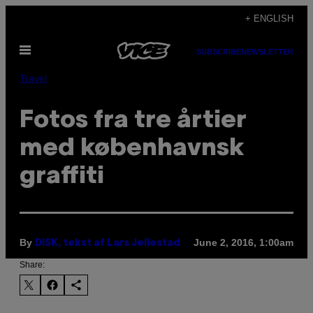
Skip
+ ENGLISH
to
Open
content
SUBSCRIBE
NEWSLETTER
Menu
Travel
Fotos fra tre årtier
med københavnsk
graffiti
By
June 2, 2016, 1:00am
DISK, tekst af Lars Jellestad
Share: