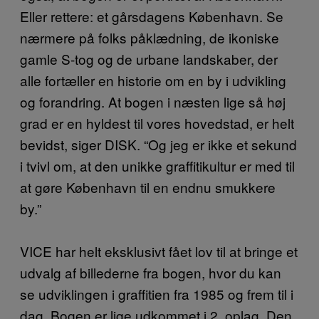
Eller rettere: et gårsdagens København. Se
nærmere på folks påklædning, de ikoniske
gamle S-tog og de urbane landskaber, der
alle fortæller en historie om en by i udvikling
og forandring. At bogen i næsten lige så høj
grad er en hyldest til vores hovedstad, er helt
bevidst, siger DISK. “Og jeg er ikke et sekund
i tvivl om, at den unikke graffitikultur er med til
at gøre København til en endnu smukkere
by.”
VICE har helt eksklusivt fået lov til at bringe et
udvalg af billederne fra bogen, hvor du kan
se udviklingen i graffitien fra 1985 og frem til i
dag. Bogen er lige udkommet i 2. oplag. Den