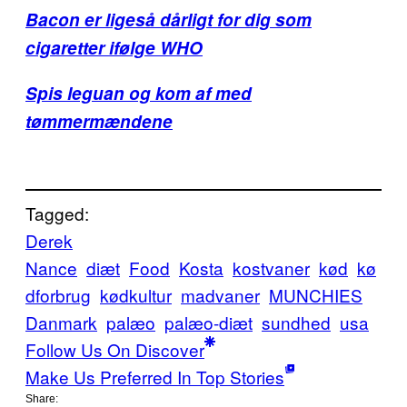
Bacon er ligeså dårligt for dig som
cigaretter ifølge WHO
Spis leguan og kom af med
tømmermændene
Tagged:
Derek
Nance
diæt
Food
Kosta
kostvaner
kød
kø
dforbrug
kødkultur
madvaner
MUNCHIES
Danmark
palæo
palæo-diæt
sundhed
usa
Follow Us On Discover
Make Us Preferred In Top Stories
Share: