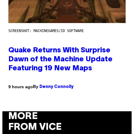
SCREENSHOT: MACHINEGAMES/ID SOFTWARE
Quake Returns With Surprise
Dawn of the Machine Update
Featuring 19 New Maps
By
9 hours ago
Denny Connolly
MORE
FROM VICE