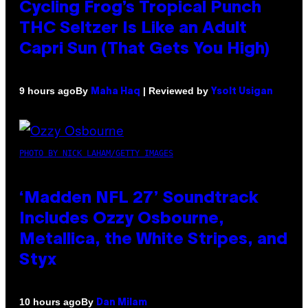
Cycling Frog’s Tropical Punch
THC Seltzer Is Like an Adult
Capri Sun (That Gets You High)
By
| Reviewed by
9 hours ago
Maha Haq
Ysolt Usigan
PHOTO BY NICK LAHAM/GETTY IMAGES
‘Madden NFL 27’ Soundtrack
Includes Ozzy Osbourne,
Metallica, the White Stripes, and
Styx
By
10 hours ago
Dan Milam