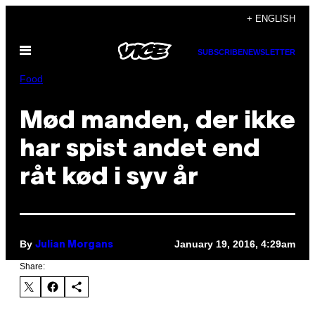
Skip
+ ENGLISH
to
Open
content
SUBSCRIBE
NEWSLETTER
Menu
Food
Mød manden, der ikke
har spist andet end
råt kød i syv år
By
January 19, 2016, 4:29am
Julian Morgans
Share: