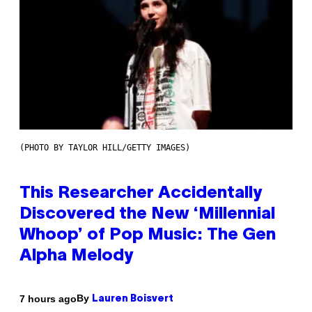
(PHOTO BY TAYLOR HILL/GETTY IMAGES)
This Researcher Accidentally
Discovered the New ‘Millennial
Whoop’ of Pop Music: The Gen
Alpha Melody
By
7 hours ago
Lauren Boisvert