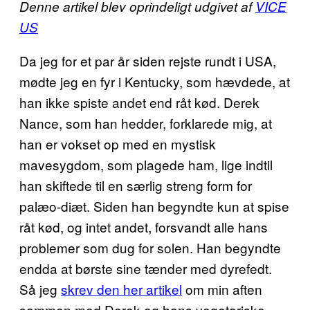
Denne artikel blev oprindeligt udgivet af
VICE
US
Da jeg for et par år siden rejste rundt i USA,
mødte jeg en fyr i Kentucky, som hævdede, at
han ikke spiste andet end råt kød. Derek
Nance, som han hedder, forklarede mig, at
han er vokset op med en mystisk
mavesygdom, som plagede ham, lige indtil
han skiftede til en særlig streng form for
palæo-diæt. Siden han begyndte kun at spise
råt kød, og intet andet, forsvandt alle hans
problemer som dug for solen. Han begyndte
endda at børste sine tænder med dyrefedt.
Så jeg
skrev den her artikel
om min aften
sammen med Derek og hans vegetariske