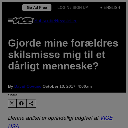
Skip
Go Ad Free
LOGIN / SIGN UP
+ ENGLISH
to
Open
Subscribe
Newsletter
content
Menu
Gjorde mine forældres
skilsmisse mig til et
dårligt menneske?
By
David Covucci
October 13, 2017, 4:00am
Share:
Denne artikel er oprindeligt udgivet af
VICE
USA