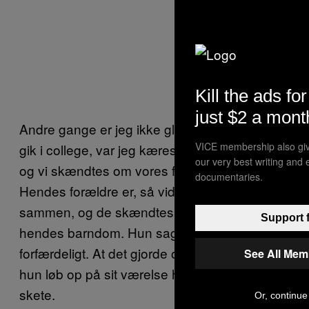
Kill the ads for
just $2 a mont
Andre gange er jeg ikke glad for det. Da jeg
VICE membership also giv
gik i college, var jeg kærester med en pige,
our very best writing and 
og vi skændtes om vores forældres forhold.
documentaries.
Hendes forældre er, så vidt jeg ved, stadig
sammen, og de skændtes gennem hele
Support 
hendes barndom. Hun sagde, det var
forfærdeligt. At det gjorde ondt at se på. At
See All Mem
hun løb op på sit værelse hver gang det
skete.
Or, continue 