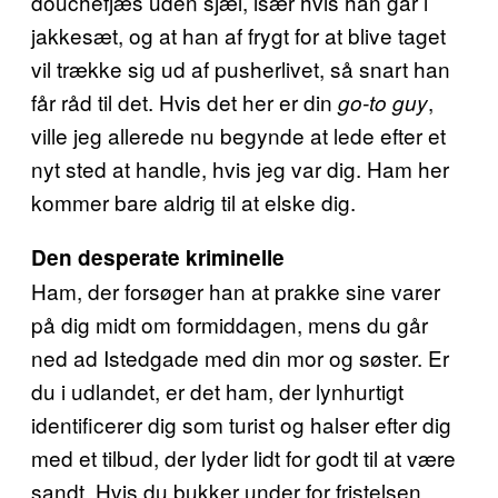
douchefjæs uden sjæl, især hvis han går i
jakkesæt, og at han af frygt for at blive taget
vil trække sig ud af pusherlivet, så snart han
får råd til det. Hvis det her er din
,
go-to guy
ville jeg allerede nu begynde at lede efter et
nyt sted at handle, hvis jeg var dig. Ham her
kommer bare aldrig til at elske dig.
Den desperate kriminelle
Ham, der forsøger han at prakke sine varer
på dig midt om formiddagen, mens du går
ned ad Istedgade med din mor og søster. Er
du i udlandet, er det ham, der lynhurtigt
identificerer dig som turist og halser efter dig
med et tilbud, der lyder lidt for godt til at være
sandt. Hvis du bukker under for fristelsen,