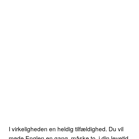
I virkeligheden en heldig tilfældighed. Du vil
møde Englen en gang, måske to, i din levetid.