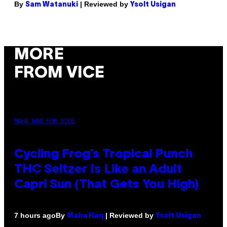
By
| Reviewed by
Sam Watanuki
Ysolt Usigan
MORE
FROM VICE
MAHA HAQ FOR VICE
Cycling Frog’s Tropical Punch
THC Seltzer Is Like an Adult
Capri Sun (That Gets You High)
By
| Reviewed by
7 hours ago
Maha Haq
Ysolt Usigan