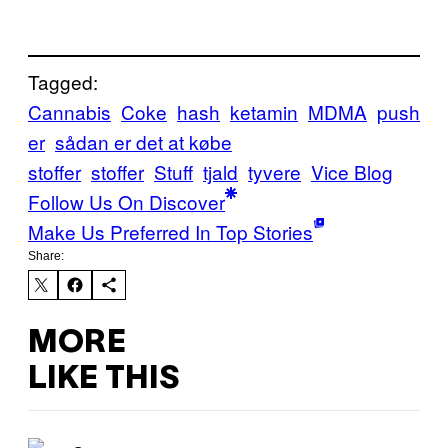
Tagged:
Cannabis
Coke
hash
ketamin
MDMA
push
er
sådan er det at købe
stoffer
stoffer
Stuff
tjald
tyvere
Vice Blog
Follow Us On Discover
Make Us Preferred In Top Stories
Share:
MORE
LIKE THIS