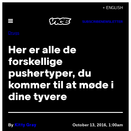
Skip
+ ENGLISH
to
Open
content
SUBSCRIBE
NEWSLETTER
Menu
Drugs
​Her er alle de
forskellige
pushertyper, du
kommer til at møde i
dine tyvere
By
October 13, 2016, 1:00am
Kitty Gray