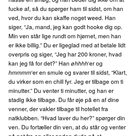
fucke af, så du spørger ham til sidst, om han
ved, hvor du kan skaffe noget weed. Han
siger, “Ja, mand, jeg kan godt hooke dig op.
Min ven står lige rundt om hjørnet, men han
er ikke billig.” Du er ligeglad med at betale lidt
overpris og siger, “Jeg har 200 kroner, hvad
kan jeg få for det?” Han
‘er og
øhhhh
‘er en smule og svarer til sidst, “Klart,
hmmmm
du virker som en chill fyr. Jeg er tilbage om ti
minutter.” Du venter ti minutter, og han er
stadig ikke tilbage. Du får øje på en af dine
venner, der vakler tilbage til hotellet fra
natklubben. “Hvad laver du her?” spørger din
ven. Du fortæller din ven, at du står og venter
på pot fra en eller anden dude på et