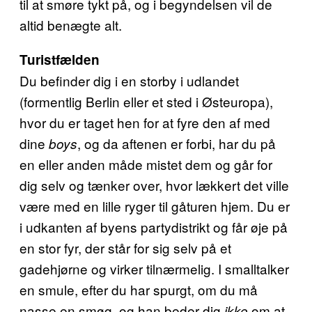
til at smøre tykt på, og i begyndelsen vil de
altid benægte alt.
Turistfælden
Du befinder dig i en storby i udlandet
(formentlig Berlin eller et sted i Østeuropa),
hvor du er taget hen for at fyre den af med
dine
, og da aftenen er forbi, har du på
boys
en eller anden måde mistet dem og går for
dig selv og tænker over, hvor lækkert det ville
være med en lille ryger til gåturen hjem. Du er
i udkanten af byens partydistrikt og får øje på
en stor fyr, der står for sig selv på et
gadehjørne og virker tilnærmelig. I smalltalker
en smule, efter du har spurgt, om du må
nasse en smøg, og han beder dig
om at
ikke