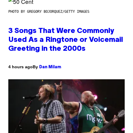
PHOTO BY GREGORY BOJORQUEZ/GETTY IMAGES
3 Songs That Were Commonly
Used As a Ringtone or Voicemail
Greeting in the 2000s
By
4 hours ago
Dan Milam