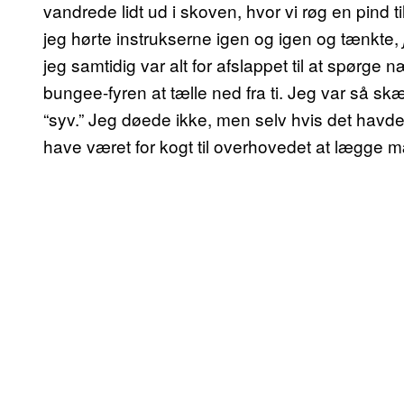
vandrede lidt ud i skoven, hvor vi røg en pind t
jeg hørte instrukserne igen og igen og tænkte,
jeg samtidig var alt for afslappet til at spørge 
bungee-fyren at tælle ned fra ti. Jeg var så skæv
“syv.” Jeg døede ikke, men selv hvis det havde slå
have været for kogt til overhovedet at lægge mæ