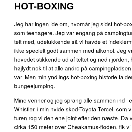
HOT-BOXING
Jeg har ingen ide om, hvornår jeg sidst hot-box’
som teenagere. Jeg var engang på campingtur,
telt med, udelukkende så vi havde et indeklemt
ikke specielt godt sammen med alkohol. Jeg 
hovedet stikkende ud af teltet og ned i jorden, 
højlydt nok til at alle andre på campingplads
var. Men min yndlings hot-boxing historie fal
bungeejumping.
Mine venner og jeg sprang alle sammen ind i en b
Whistler, i min hvide skod-Toyota Tercel, som 
turen røg vi den ene joint efter den næste. Da v
cirka 150 meter over Cheakamus-floden, fik vi at 