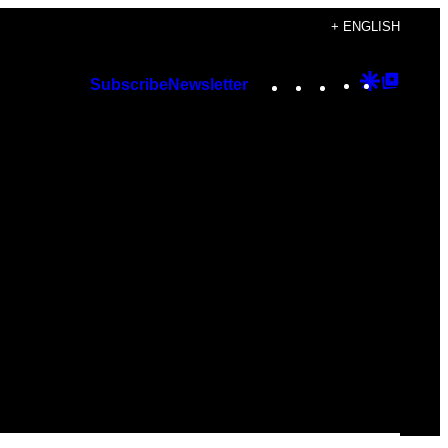
+ ENGLISH
Instagram
TikTok
YouTube
Google
Googl
Subscribe
Newsletter
Discover
Top
Posts