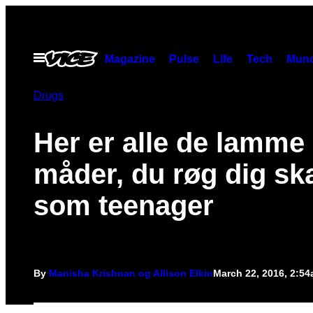
Skip
to
content
Open
Magazine
Pulse
Life
Tech
Munc
Menu
Drugs
Her er alle de lamme
måder, du røg dig s
som teenager
By
Manisha Krishnan og Allison Elkin
March 22, 2016, 2:5