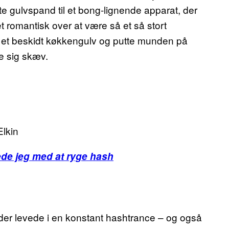
e gulvspand til et bong-lignende apparat, der
 romantisk over at være så et så stort
 på et beskidt køkkengulv og putte munden på
ge sig skæv.
Elkin
ede jeg med at ryge hash
der levede i en konstant hashtrance – og også