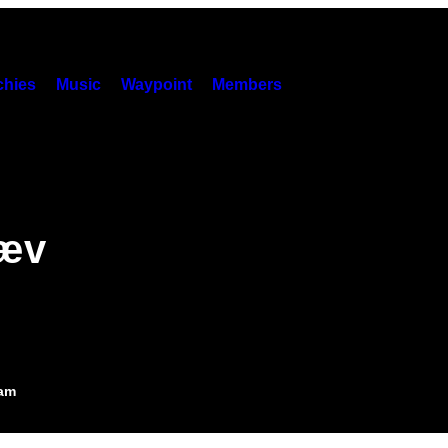
hies
Music
Waypoint
Members
kæv
4am