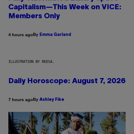
Capitalism—This Week on VICE:
Members Only
By
4 hours ago
Emma Garland
ILLUSTRATION BY REESA.
Daily Horoscope: August 7, 2026
By
7 hours ago
Ashley Fike