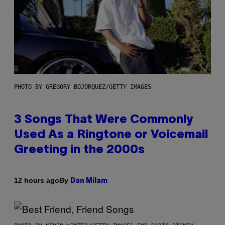
PHOTO BY GREGORY BOJORQUEZ/GETTY IMAGES
3 Songs That Were Commonly
Used As a Ringtone or Voicemail
Greeting in the 2000s
By
12 hours ago
Dan Milam