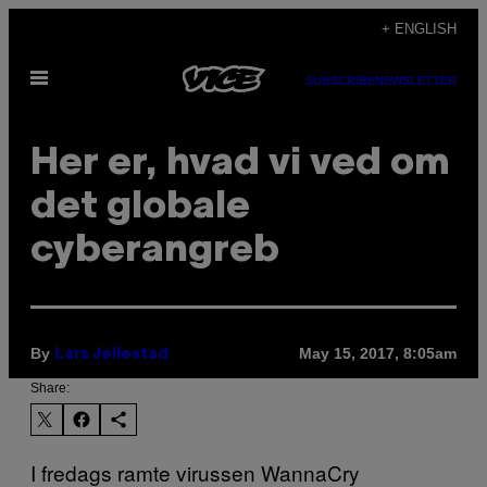
Skip
+ ENGLISH
to
Open
content
SUBSCRIBE
NEWSLETTER
Menu
Her er, hvad vi ved om
det globale
cyberangreb
By
May 15, 2017, 8:05am
Lars Jellestad
Share:
I fredags ramte virussen WannaCry