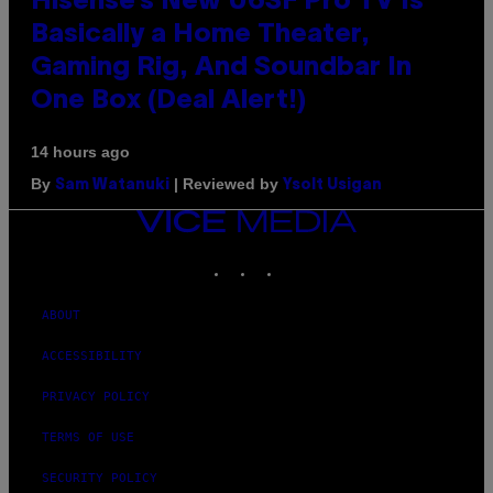
Hisense’s New U6SF Pro TV Is
Basically a Home Theater,
Gaming Rig, And Soundbar In
One Box (Deal Alert!)
14 hours ago
By
| Reviewed by
Sam Watanuki
Ysolt Usigan
VICE
MEDIA
INSTAGRAM
TIKTOK
YOUTUBE
ABOUT
ACCESSIBILITY
PRIVACY POLICY
TERMS OF USE
SECURITY POLICY