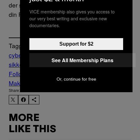
der skal forhindre hackerne i at få adgang til
VICE membership also gives you access to
din PC. Dem kan du læse
her.
our very best writing and exclusive new
documentaries.
Support for $2
Tagged:
cyberangreb
Det sker lige nu
Hacking
IT-
See All Membership Plans
sikkerhed
wannacry
windows
Follow Us On Discover
Or, continue for free
Make Us Preferred In Top Stories
Share:
MORE
LIKE THIS