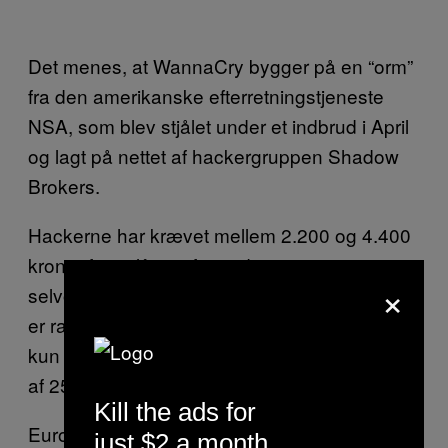
Det menes, at WannaCry bygger på en “orm”
fra den amerikanske efterretningstjeneste
NSA, som blev stjålet under et indbrud i April
og lagt på nettet af hackergruppen Shadow
Brokers.
Hackerne har krævet mellem 2.200 og 4.400
kroner for at låse inficerede computere op, og
×
selvom rigtige mange computere verden over
er ramt af virussen, har det ifølge eksperter
kun givet bagmændene et udbytte i omegnen
af 250.000 kroner.
Kill the ads for
Europol har udarbejdet en række gode råd,
just $2 a month