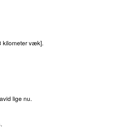
3 kilometer væk].
vid lige nu.
.