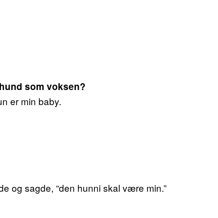
te hund som voksen?
n er min baby.
de og sagde, “den hunni skal være min.”