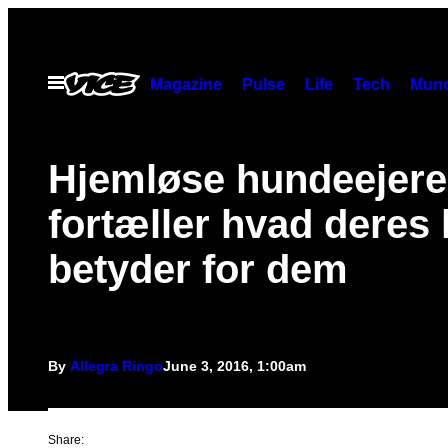
Skip
to
content
Open
Magazine
Pulse
Life
Tech
Munc
Menu
​Hjemløse hundeejere
fortæller hvad deres
betyder for dem
By
Allegra Ringo
June 3, 2016, 1:00am
Share: