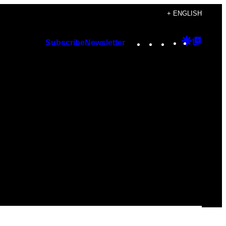
+ ENGLISH
Instagram
TikTok
YouTube
Google
Googl
Subscribe
Newsletter
Discover
Top
Posts