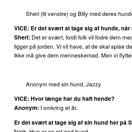
Sheri (til venstre) og Billy med deres hund
VICE: Er det svært at tage sig af hunde, nå
Det er svært, fordi folk vil fodre dem med 
Sheri:
ligger på jorden. Vi vil have, at de skal spise 
ikke må give dem menneskemad. Men vi flytter
Anonym med sin hund, Jazzy
VICE: Hvor længe har du haft hende?
I omkring et år.
Anonym:
Er det svært at tage sig af sin hund her på
Næh. Hun er en ret god hund.