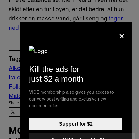
skidt efter en tur i byen, er det bedre, at hun
drikker en masse vand, går i seng og
tager
ned og træner dagen efter
.
×
Tagged:
Alkohol
druk
druktur
opkast
Skulle spørge
Kill the ads for
fra en ven
Tonic
tømmermænd
just $2 a month
Follow Us On Discover
VICE membership also gives you access to
Make Us Preferred In Top Stories
our very best writing and exclusive new
Share:
documentaries.
Support for $2
MORE