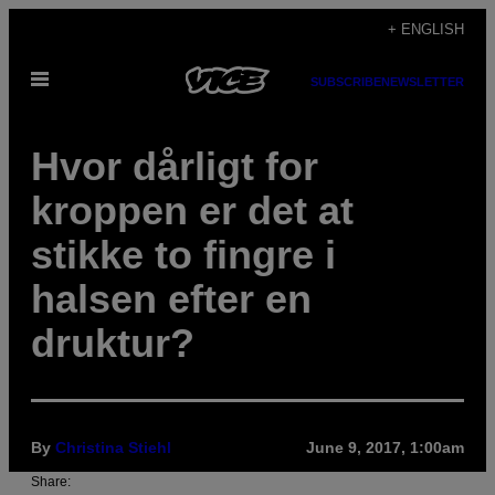
Skip
+ ENGLISH
to
Open
content
SUBSCRIBE
NEWSLETTER
Menu
Hvor dårligt for
kroppen er det at
stikke to fingre i
halsen efter en
druktur?
By
Christina Stiehl
June 9, 2017, 1:00am
Share: