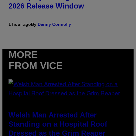
2026 Release Window
1 hour ago
By
Denny Connolly
MORE
FROM VICE
Welsh Man Arrested After
Standing on a Hospital Roof
Dressed as the Grim Reaper