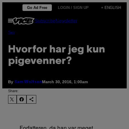
Skip
Go Ad Free
LOGIN / SIGN UP
+ ENGLISH
to
Open
Subscribe
Newsletter
content
Menu
Sex
Hvorfor har jeg kun
pigevenner?
By
March 30, 2016, 1:00am
Sam Wolfson
Share:
Forfatteren, da han var meget