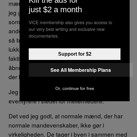
mænd om kærester på samme måde, som
just $2 a month
jeg gør med mine forældre; akavet og så kort
som muligt. Hvad skal jeg ellers gøre? Se en
VICE membership also gives you access to
our very best writing and exclusive new
anden mand dybt ind i øjnene og sige, “hva’
documentaries.
så bro, jeg troede sgu, det var hende, der
lukkede af, men så gik det op for mig, at det
Support for $2
faktisk var mig selv, der havde svært ved at
åbne op”? Det kan man bare ikke sige til en,
See All Membership Plans
der hedder Anders.
Or, continue for free
Jeg kan godt lide, at de lever deres liv som
eventyrere i stedet for mellemledere.
Det ved jeg godt, at normale mænd, der har
normale mandevenskaber, ikke gør i
virkeligheden. De tager i byen i sammen med