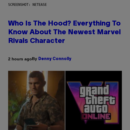
SCREENSHOT: NETEASE
Who Is The Hood? Everything To
Know About The Newest Marvel
Rivals Character
By
2 hours ago
Denny Connolly