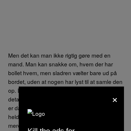
Men det kan man ikke rigtig gøre med en
mand. Man kan snakke om, hvem der har
bollet hvem, men sladren vælter bare ud på
bordet, uden at nogen har lyst til at samle den
op. Der er ikke nogen analyse, ingen
×
detaljerede genfortællinger. “Hold da op. Det
er da mærkeligt,” siger de måske, hvis du er
heldig. Det er endnu værre, hvis man drøfter
mere seriøse forhold. Jeg snakker med andre
Kill the ads for