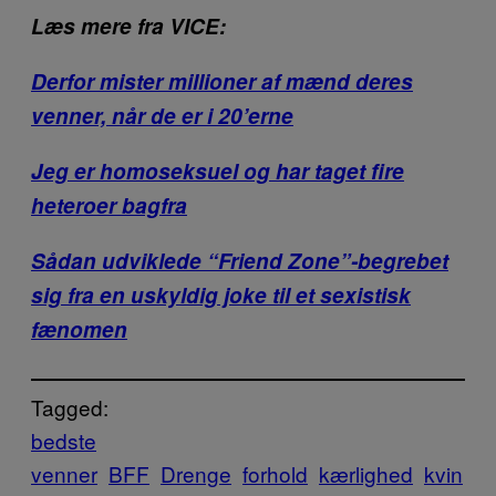
Læs mere fra VICE:
Derfor mister millioner af mænd deres
venner, når de er i 20’erne
Jeg er homoseksuel og har taget fire
heteroer bagfra
Sådan udviklede “Friend Zone”-begrebet
sig fra en uskyldig joke til et sexistisk
fænomen
Tagged:
bedste
venner
BFF
Drenge
forhold
kærlighed
kvin