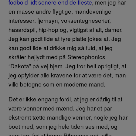
fodbold lidt senere end de fleste
, men jeg har
en masse andre flygtige, mandevenlige
interesser: fjernsyn, voksentegneserier,
hasardspil, hip-hop og, vigtigst af alt, damer.
Jeg kan godt lide at fyre platte jokes af. Jeg
kan godt lide at drikke mig så fuld, at jeg
skråler højlydt med på Stereophonics’
“Dakota” på vej hjem. Jeg tror helt oprigtigt, at
jeg opfylder alle kravene for at være det, man
ville betegne som en moderne mand.
Det er ikke engang fordi, at jeg er dårlig til at
være venner med mænd. Jeg har et par
ekstremt tætte mandlige venner, nogle jeg har
boet med, som jeg hele tiden ses med, og
som jeg, for at bruge Rihannas ord, ville