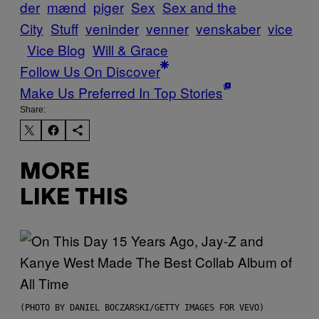
der
mænd
piger
Sex
Sex and the
City
Stuff
veninder
venner
venskaber
vice
Vice Blog
Will & Grace
Follow Us On Discover
Make Us Preferred In Top Stories
Share:
MORE
LIKE THIS
(PHOTO BY DANIEL BOCZARSKI/GETTY IMAGES FOR VEVO)