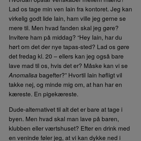
Lad os tage min ven Iain fra kontoret. Jeg kan
virkelig godt lide Iain, ham ville jeg gerne se
mere til. Men hvad fanden skal jeg gøre?
Invitere ham på middag? “Hey Iain, har du
hørt om det der nye tapas-sted? Lad os gøre
det fredag kl. 20 – ellers kan jeg også bare
lave mad til os, hvis det er? Måske kan vi se
bagefter?” Hvortil Iain høfligt vil
Anomalisa
takke nej, og minde mig om, at han har en
kæreste. En pigekæreste.
Dude-alternativet til alt det er bare at tage i
byen. Men hvad skal man lave på baren,
klubben eller værtshuset? Efter en drink med
en veninde føler jeg, at vi kan dykke ned i