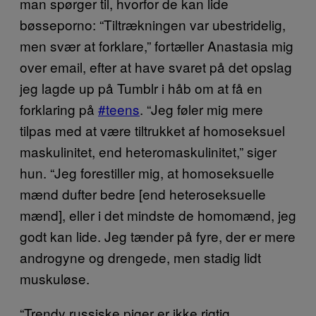
man spørger til, hvorfor de kan lide
bøsseporno: “Tiltrækningen var ubestridelig,
men svær at forklare,” fortæller Anastasia mig
over email, efter at have svaret på det opslag
jeg lagde up på Tumblr i håb om at få en
forklaring på
#teens
. “Jeg føler mig mere
tilpas med at være tiltrukket af homoseksuel
maskulinitet, end heteromaskulinitet,” siger
hun. “Jeg forestiller mig, at homoseksuelle
mænd dufter bedre [end heteroseksuelle
mænd], eller i det mindste de homomænd, jeg
godt kan lide. Jeg tænder på fyre, der er mere
androgyne og drengede, men stadig lidt
muskuløse.
“Trendy russiske piger er ikke rigtig