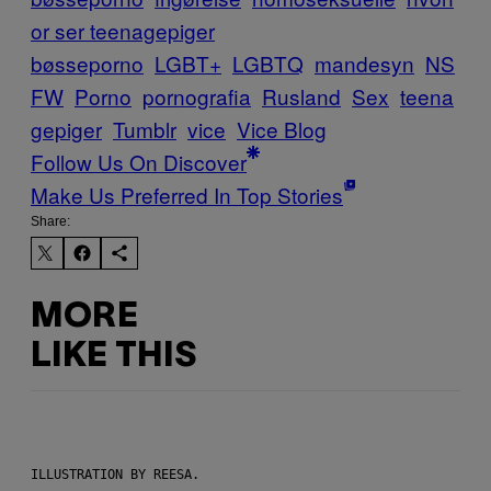
or ser teenagepiger
bøsseporno
LGBT+
LGBTQ
mandesyn
NS
FW
Porno
pornografia
Rusland
Sex
teena
gepiger
Tumblr
vice
Vice Blog
Follow Us On Discover
Make Us Preferred In Top Stories
Share:
MORE
LIKE THIS
ILLUSTRATION BY REESA.