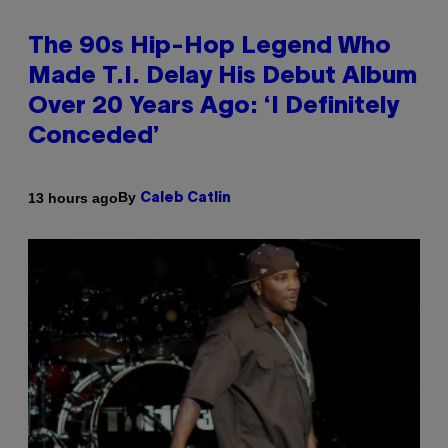
The 90s Hip-Hop Legend Who
Made T.I. Delay His Debut Album
Over 20 Years Ago: ‘I Definitely
Conceded’
By
13 hours ago
Caleb Catlin