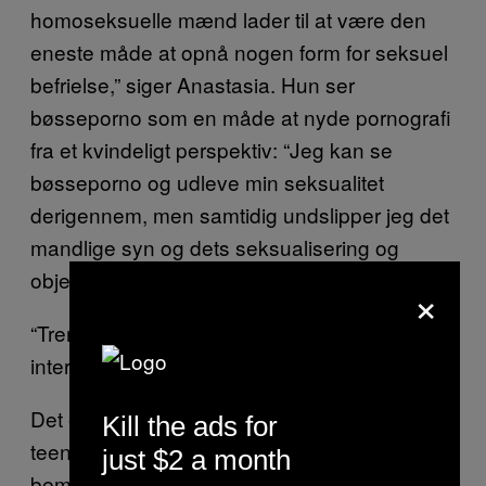
homoseksuelle mænd lader til at være den
eneste måde at opnå nogen form for seksuel
befrielse,” siger Anastasia. Hun ser
bøsseporno som en måde at nyde pornografi
fra et kvindeligt perspektiv: “Jeg kan se
bøsseporno og udleve min seksualitet
derigennem, men samtidig undslipper jeg det
mandlige syn og dets seksualisering og
objektivering,” siger hun.
×
“Trendy russiske piger er ikke rigtig
interesserede i heteroseksuelle mænd.”
Det er fristende at drage en konklusion om, at
Kill the ads for
teenagepiger kan lide bøsseporno fordi det er
just $2 a month
bemyndigende, og for at trodse samfundets