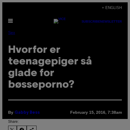
Skip
+ ENGLISH
to
Open
content
SUBSCRIBE
NEWSLETTER
Menu
Sex
Hvorfor er
teenagepiger så
glade for
bøsseporno?
By
February 15, 2016, 7:38am
Gabby Bess
Share: