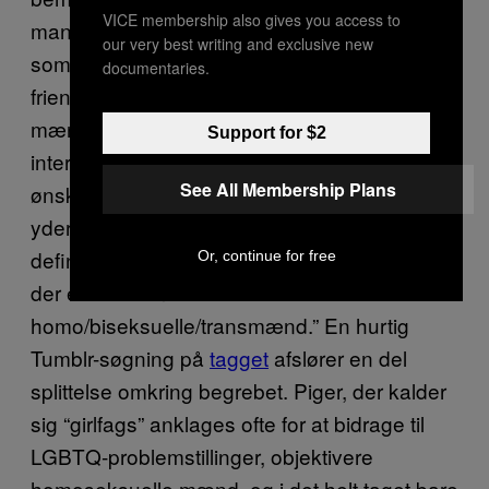
VICE membership also gives you access to
mandesyn. Men alt dette kan også fortolkes
our very best writing and exclusive new
som en ekstrem fetichering af “gay best
documentaries.
friend” fænomenet, der parrer homoseksuelle
mænd og heterokvinder grundet fælles
Support for $2
interesser. (Ingen homoseksuelle mænd
See All Membership Plans
ønskede at kommentere på sagen.) På den
yderste yderfløj findes de såkaldte “girlfags” –
defineret på
Urban Dictionary
som “kvinder,
Or, continue for free
der er ekstremt tiltrukket af
homo/biseksuelle/transmænd.” En hurtig
Tumblr-søgning på
tagget
afslører en del
splittelse omkring begrebet. Piger, der kalder
sig “girlfags” anklages ofte for at bidrage til
LGBTQ-problemstillinger, objektivere
homoseksuelle mænd, og i det helt taget bare