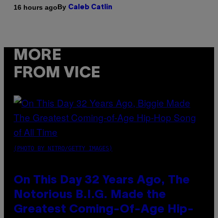
By
16 hours ago
Caleb Catlin
MORE
FROM VICE
(PHOTO BY NITRO/GETTY IMAGES)
On This Day 32 Years Ago, The
Notorious B.I.G. Made the
Greatest Coming-Of-Age Hip-