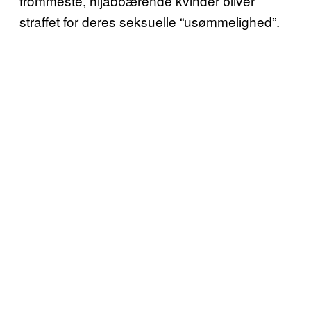
frommeste, hijabbærende kvinder bliver
straffet for deres seksuelle “usømmelighed”.