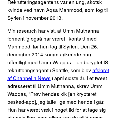
Rekrutteringsagentens var en ung, skotsk
kvinde ved navn Aqsa Mahmood, som tog til
Syrien i november 2013.
Min research har vist, at Umm Muthanna
formentlig også har været i kontakt med
Mahmood, før hun tog til Syrien. Den 26.
december 2014 kommunikerede hun
offentligt med Umm Waqqas – en berygtet IS-
rekrutteringsagent i Seattle, som blev
afsløret
af Channel 4 News
i april sidste år. I et tweet
adresseret til Umm Muthanna, skrev Umm
Waqqas, “Prøv hendes kik [en krypteret
besked-app], jeg talte lige med hende i går.
Hun har været væk i noget tid for at tage sig
af nogle ting, men ellers kan du altid prøve