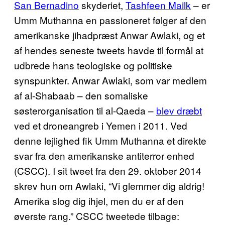
San Bernadino
skyderiet,
Tashfeen Mailk
– er
Umm Muthanna en passioneret følger af den
amerikanske jihadpræst Anwar Awlaki, og et
af hendes seneste tweets havde til formål at
udbrede hans teologiske og politiske
synspunkter. Anwar Awlaki, som var medlem
af al-Shabaab – den somaliske
søsterorganisation til al-Qaeda –
blev dræbt
ved et droneangreb i Yemen i 2011. Ved
denne lejlighed fik Umm Muthanna et direkte
svar fra den amerikanske antiterror enhed
(CSCC). I sit tweet fra den 29. oktober 2014
skrev hun om Awlaki, “Vi glemmer dig aldrig!
Amerika slog dig ihjel, men du er af den
øverste rang.” CSCC tweetede tilbage: