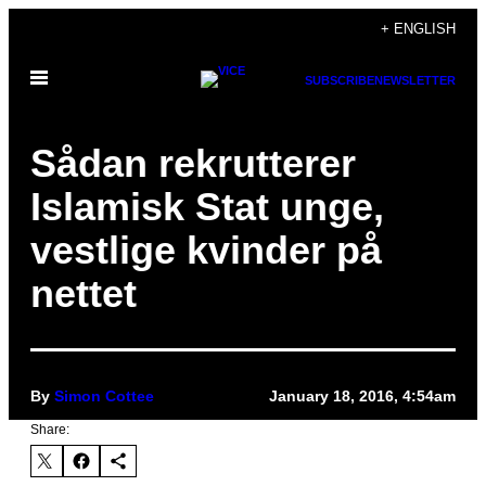
Skip
+ ENGLISH
to
Open
content
SUBSCRIBE
NEWSLETTER
Menu
Sådan rekrutterer
Islamisk Stat unge,
vestlige kvinder på
nettet
By
Simon Cottee
January 18, 2016, 4:54am
Share: