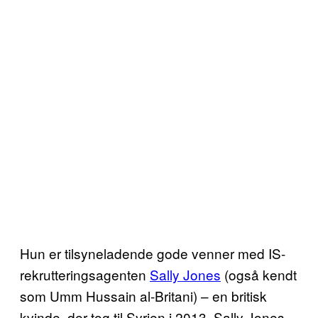
Hun er tilsyneladende gode venner med IS-
rekrutteringsagenten
Sally Jones
(også kendt
som Umm Hussain al-Britani) – en britisk
kvinde, der tog til Syrien i 2013. Sally Jones,