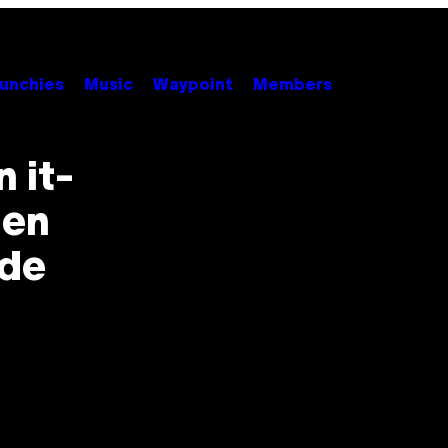
unchies
Music
Waypoint
Members
 it-
den
nde