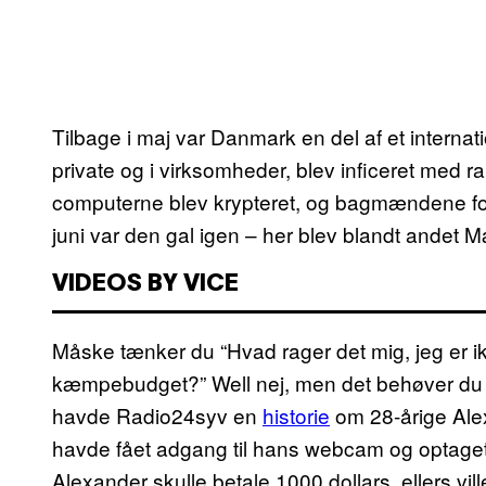
Tilbage i maj var Danmark en del af et interna
private og i virksomheder, blev inficeret med ra
computerne blev krypteret, og bagmændene for
juni var den gal igen – her blev blandt andet 
VIDEOS BY VICE
Måske tænker du “Hvad rager det mig, jeg er 
kæmpebudget?” Well nej, men det behøver du så
havde Radio24syv en
historie
om 28-årige Alex
havde fået adgang til hans webcam og optage
Alexander skulle betale 1000 dollars, ellers v