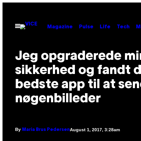
Skip
to
content
Open
Magazine
Pulse
Life
Tech
M
Menu
Jeg opgraderede min
sikkerhed og fandt 
bedste app til at se
nøgenbilleder
By
August 1, 2017, 3:28am
Maria Brus Pedersen