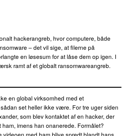
tionalt hackerangreb, hvor computere, både
nsomware – det vil sige, at filerne på
langte en løsesum for at låse dem op igen. I
Mærsk ramt af et globalt ransomwareangreb.
ikke en global virksomhed med et
dan set heller ikke være. For tre uger siden
ander, som blev kontaktet af en hacker, der
t ham, imens han onanerede. Formålet?
ille videoen med ham blive spredt blandt hans