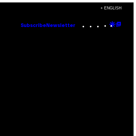
+ ENGLISH
Instagram
TikTok
YouTube
Google
Goog
Subscribe
Newsletter
Discove
Top
Posts