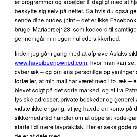
er programmør og arbejder til dagligt med at hjæl
beskytte sig selv på nettet. Så hvis du også ger
sende dine nudes (hint – det er ikke Facebook
bruge ‘Mariaersej123’ som kodeord til samtlige
gennemgår min egen hullede sikkerhed.
Inden jeg går i gang med at afprøve Aslaks sikk
www.haveibeenpwned.com
, hvor man kan se,
cyberlæk – og om ens personlige oplysninger 
fortæller, at min mail har været med i to læk – 
blevet solgt på det sorte marked, og et fra Patr
fysiske adresser, private beskeder og generel 
vidste ikke engang, at jeg havde en konto på de 
sikkerhedsråd handler om at uppe sit kode-game
starte lidt mere lavpraktisk. Her er seks gode r
de er at dele med.