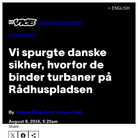
Skip
+ ENGLISH
to
Open
Subscribe
Newsletter
content
Menu
Entertainment
Vi spurgte danske
sikher, hvorfor de
binder turbaner på
Rådhuspladsen
By
Jeppe Øvig, foto: Jonas Fogh
August 8, 2016, 5:20am
Share: