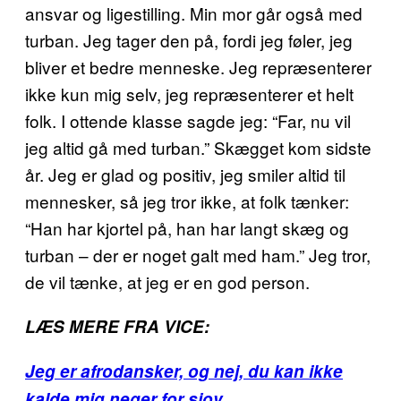
ansvar og ligestilling. Min mor går også med
turban. Jeg tager den på, fordi jeg føler, jeg
bliver et bedre menneske. Jeg repræsenterer
ikke kun mig selv, jeg repræsenterer et helt
folk. I ottende klasse sagde jeg: “Far, nu vil
jeg altid gå med turban.” Skægget kom sidste
år. Jeg er glad og positiv, jeg smiler altid til
mennesker, så jeg tror ikke, at folk tænker:
“Han har kjortel på, han har langt skæg og
turban – der er noget galt med ham.” Jeg tror,
de vil tænke, at jeg er en god person.
LÆS MERE FRA VICE:
Jeg er afrodansker, og nej, du kan ikke
kalde mig neger for sjov