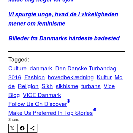
Vi spurgte unge, hvad de i virkeligheden
mener om feminisme
Billeder fra Danmarks hårdeste badested
Tagged:
Culture
danmark
Den Danske Turbandag
2016
Fashion
hovedbeklædning
Kultur
Mo
de
Religion
Sikh
sikhisme
turbans
Vice
Blog
VICE Danmark
Follow Us On Discover
Make Us Preferred In Top Stories
Share: