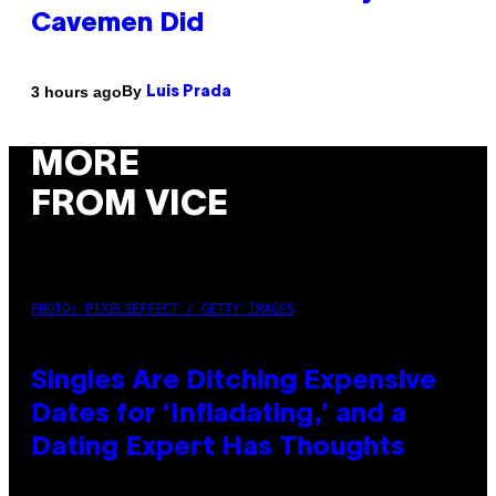
Cavemen Did
By
3 hours ago
Luis Prada
MORE
FROM VICE
PHOTO: PIXELSEFFECT / GETTY IMAGES
Singles Are Ditching Expensive
Dates for ‘Infladating,’ and a
Dating Expert Has Thoughts