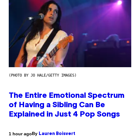
(PHOTO BY JO HALE/GETTY IMAGES)
The Entire Emotional Spectrum
of Having a Sibling Can Be
Explained in Just 4 Pop Songs
By
1 hour ago
Lauren Boisvert