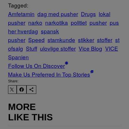
Tagged:
Amfetamin
dag med pusher
Drugs
lokal
pusher
narko
narkotika
politiet
pusher
pus
her hverdag
spansk
pusher
Speed
stamkunde
stikker
stoffer
st
ofsalg
Stuff
ulovlige stoffer
Vice Blog
VICE
Spanien
Follow Us On Discover
Make Us Preferred In Top Stories
Share:
MORE
LIKE THIS