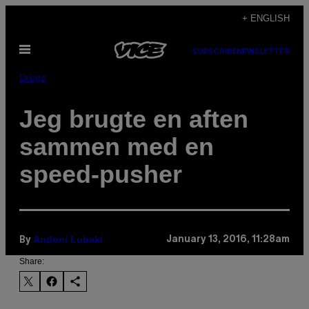
Skip
+ ENGLISH
to
Open
content
SUBSCRIBE
NEWSLETTER
Menu
Drugs
​Jeg brugte en aften
sammen med en
speed-pusher
Andoni Lubaki
January 13, 2016, 11:28am
By
Share: