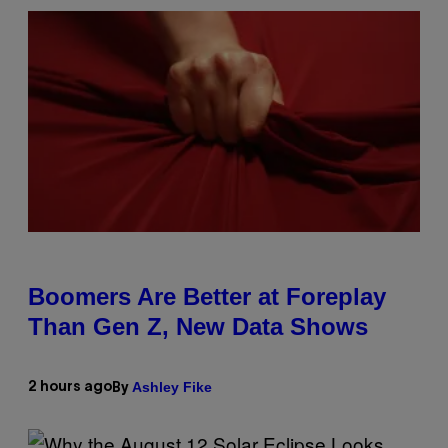
Boomers Are Better at Foreplay
Than Gen Z, New Data Shows
Ashley Fike
2 hours ago
By