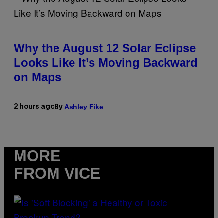
Why the August 12 Solar Eclipse
Looks Like It’s Moving Backward
on Maps
Ashley Fike
2 hours ago
By
MORE
FROM VICE