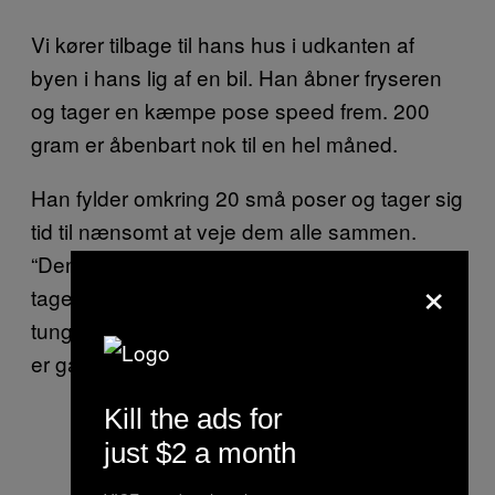
Vi kører tilbage til hans hus i udkanten af
byen i hans lig af en bil. Han åbner fryseren
og tager en kæmpe pose speed frem. 200
gram er åbenbart nok til en hel måned.
Han fylder omkring 20 små poser og tager sig
tid til nænsomt at veje dem alle sammen.
“Den her vejer 0,1 gram for meget, så jeg
×
tager lidt fra. Den her er også en smule for
tung, men jeg lader den være, så de tror jeg
er gavmild.”
Kill the ads for
just $2 a month