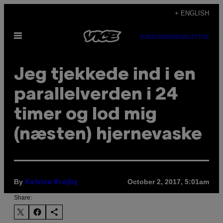
Skip
+ ENGLISH
to
Open
content
SUBSCRIBE
NEWSLETTER
Menu
Jeg tjekkede ind i en
parallelverden i 24
timer og lod mig
(næsten) hjernevaske
By
October 2, 2017, 5:01am
Katrine Krøjby
Share: