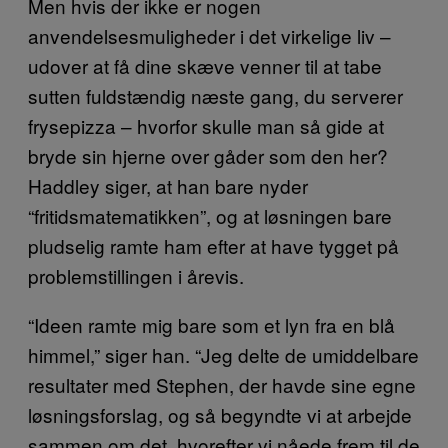
Men hvis der ikke er nogen
anvendelsesmuligheder i det virkelige liv –
udover at få dine skæve venner til at tabe
sutten fuldstændig næste gang, du serverer
frysepizza – hvorfor skulle man så gide at
bryde sin hjerne over gåder som den her?
Haddley siger, at han bare nyder
“fritidsmatematikken”, og at løsningen bare
pludselig ramte ham efter at have tygget på
problemstillingen i årevis.
“Ideen ramte mig bare som et lyn fra en blå
himmel,” siger han. “Jeg delte de umiddelbare
resultater med Stephen, der havde sine egne
løsningsforslag, og så begyndte vi at arbejde
sammen om det, hvorefter vi nåede frem til de