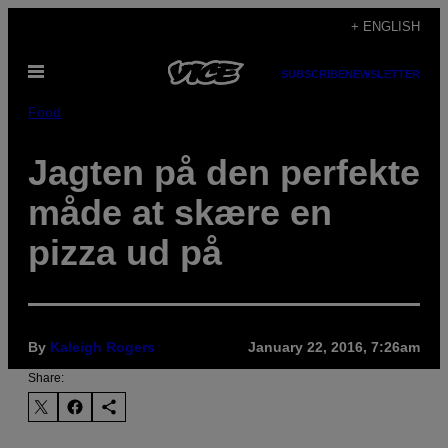
Skip
+ ENGLISH
to
Open
content
SUBSCRIBE
NEWSLETTER
Menu
Food
Jagten på den perfekte
måde at skære en
pizza ud på
By
Kaleigh Rogers
January 22, 2016, 7:26am
Share: