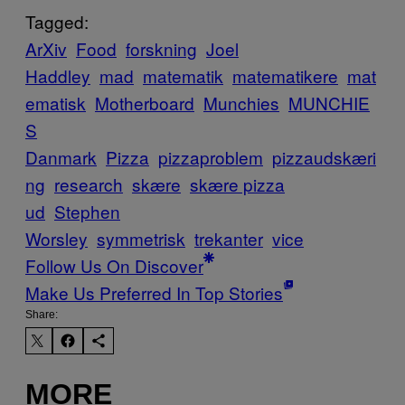
Tagged:
ArXiv
Food
forskning
Joel
Haddley
mad
matematik
matematikere
mat
ematisk
Motherboard
Munchies
MUNCHIE
S
Danmark
Pizza
pizzaproblem
pizzaudskæri
ng
research
skære
skære pizza
ud
Stephen
Worsley
symmetrisk
trekanter
vice
Follow Us On Discover
Make Us Preferred In Top Stories
Share:
MORE