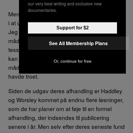
our very best writing and exclusive new
documentaries.
Men Haddley fortalte også, at han underviser
i at undervise i matematik på universitetet.
Support for $2
Jeg kan personligt ikke komme på en bedre
måde at få studerende til at engagere sig i
See All Membership Plans
tessellation end at relatere det til pizza, så det
kan være resultaterne kan anvendes på flere
Or, continue for free
måder i det virkelige liv, end han umiddelbart
havde troet.
Siden de udgav deres afhandling er Haddley
og Worsley kommet på endnu flere løsninger,
som de har planer om at føje til en formel
afhandling, der indsendes til publicering
senere i år. Men selv efter deres seneste fund