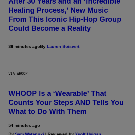
After 30 Years and an ‘Incredible
Healing Process,’ New Music
From This Iconic Hip-Hop Group
Could Become a Reality
36 minutes ago
By
Lauren Boisvert
VIA WHOOP
WHOOP Is a ‘Wearable’ That
Counts Your Steps AND Tells You
What to Do With Them
54 minutes ago
By
Sam Watanuki
| Reviewed by
Ysolt Usigan