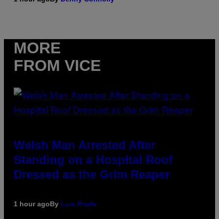
MORE
FROM VICE
Welsh Man Arrested After
Standing on a Hospital Roof
Dressed as the Grim Reaper
1 hour ago
By
Luis Prada