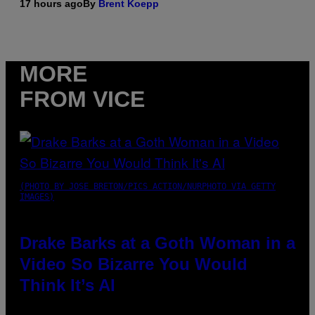
17 hours ago
By
Brent Koepp
MORE
FROM VICE
(PHOTO BY JOSE BRETON/PICS ACTION/NURPHOTO VIA GETTY
IMAGES)
Drake Barks at a Goth Woman in a
Video So Bizarre You Would
Think It’s AI