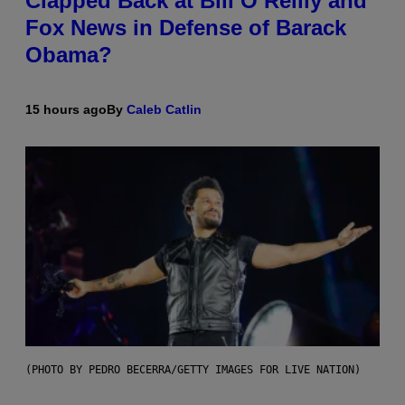
Clapped Back at Bill O’Reilly and
Fox News in Defense of Barack
Obama?
15 hours ago
By
Caleb Catlin
(PHOTO BY PEDRO BECERRA/GETTY IMAGES FOR LIVE NATION)