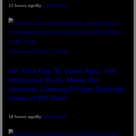
17 hours ago
By
Caleb Catlin
(PHOTO BY NITRO/GETTY IMAGES)
On This Day 32 Years Ago, The
Notorious B.I.G. Made the
Greatest Coming-Of-Age Hip-Hop
Song of All Time
18 hours ago
By
Caleb Catlin