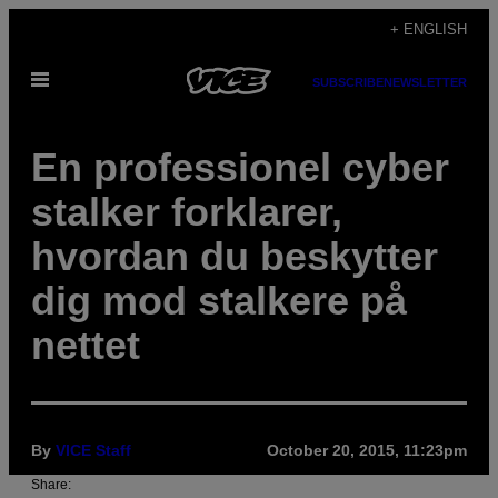
Skip
+ ENGLISH
to
Open
content
SUBSCRIBE
NEWSLETTER
Menu
En professionel cyber
stalker forklarer,
hvordan du beskytter
dig mod stalkere på
nettet
By
VICE Staff
October 20, 2015, 11:23pm
Share: