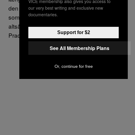
VICE membership also gives you access to
den berømte shoppinggade Orchard Road,
our very best writing and exclusive new
documentaries.
som jeg farer vild på, fordi alle butikkerne –
altså Burberry-, Dior-, D&G-, Louis Vuitton- og
Support for $2
Prada-butikkerne – ligner hinanden.
See All Membership Plans
Or, continue for free