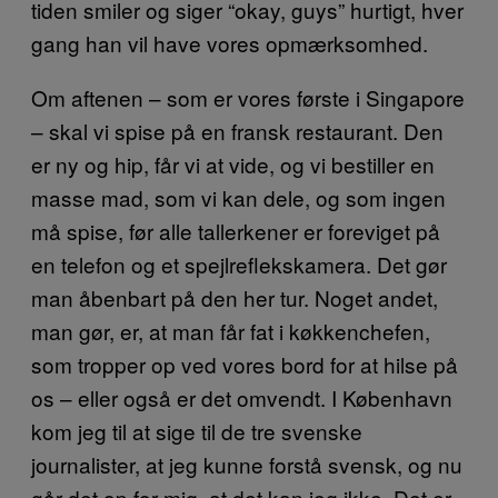
tiden smiler og siger “okay, guys” hurtigt, hver
gang han vil have vores opmærksomhed.
Om aftenen – som er vores første i Singapore
– skal vi spise på en fransk restaurant. Den
er ny og hip, får vi at vide, og vi bestiller en
masse mad, som vi kan dele, og som ingen
må spise, før alle tallerkener er foreviget på
en telefon og et spejlreflekskamera. Det gør
man åbenbart på den her tur. Noget andet,
man gør, er, at man får fat i køkkenchefen,
som tropper op ved vores bord for at hilse på
os – eller også er det omvendt. I København
kom jeg til at sige til de tre svenske
journalister, at jeg kunne forstå svensk, og nu
går det op for mig, at det kan jeg ikke. Det er