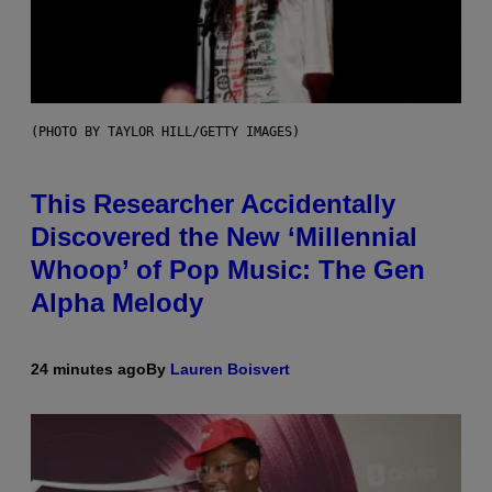
(PHOTO BY TAYLOR HILL/GETTY IMAGES)
This Researcher Accidentally
Discovered the New ‘Millennial
Whoop’ of Pop Music: The Gen
Alpha Melody
24 minutes ago
By
Lauren Boisvert