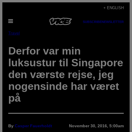
Skip
+ ENGLISH
to
Open
content
SUBSCRIBE
NEWSLETTER
Menu
Travel
Derfor var min
luksustur til Singapore
den værste rejse, jeg
nogensinde har været
på
By
Casper Fauerholdt
November 30, 2016, 5:00am