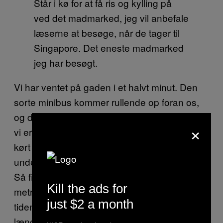
Står i kø for at få ris og kylling på
ved det madmarked, jeg vil anbefale
læserne at besøge, når de tager til
Singapore. Det eneste madmarked
jeg har besøgt.
Vi har ventet på gaden i et halvt minut. Den
sorte minibus kommer rullende op foran os,
og det gør den, uanset hvor vi er, og hvornår
×
vi er der. Én gang tager vi metroen. Vi bliver
kørt hen til en station, vi tager
undergrundsbanen to stop, og vi står af igen.
Så fik vi også set Singapores fine
Kill the ads for
metrosystem. Vi er mandsopdækket hele
just $2 a month
tiden – pånær et par timer om dagen, hvor det
længste, vi kan nå væk fra hotellet, er ned på