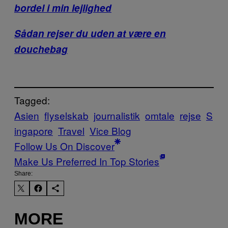
bordel i min lejlighed
Sådan rejser du uden at være en
douchebag
Tagged:
Asien
flyselskab
journalistik
omtale
rejse
S
ingapore
Travel
Vice Blog
Follow Us On Discover
Make Us Preferred In Top Stories
Share:
MORE