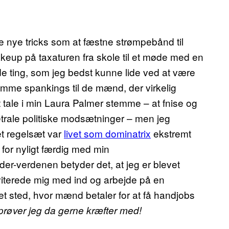
ære nye tricks som at fæstne strømpebånd til
eup på taxaturen fra skole til et møde med en
de ting, som jeg bedst kunne lide ved at være
mme spankings til de mænd, der virkelig
t tale i min Laura Palmer stemme – at fnise og
etrale politiske modsætninger – men jeg
et regelsæt var
livet som dominatrix
ekstremt
ev for nyligt færdig med min
der-verdenen betyder det, at jeg er blevet
nviterede mig med ind og arbejde på en
t sted, hvor mænd betaler for at få handjobs
prøver jeg da gerne kræfter med!