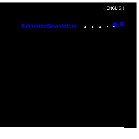
+ ENGLISH
Instagram
TikTok
YouTube
Google
Goog
Subscribe
Newsletter
Discove
Top
Posts