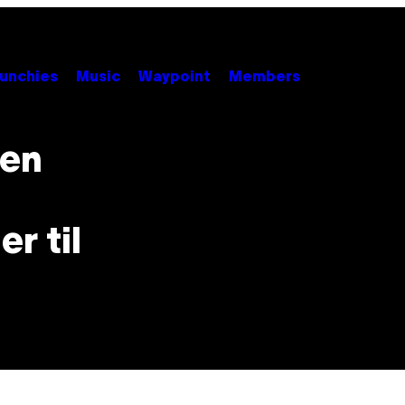
unchies
Music
Waypoint
Members
den
r til