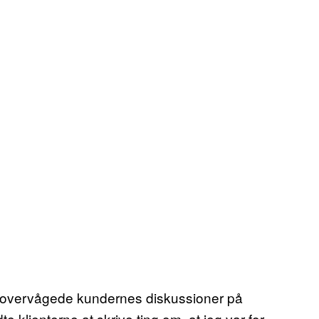
sen overvågede kundernes diskussioner på
e klienterne at skrive ting om, at jeg var for