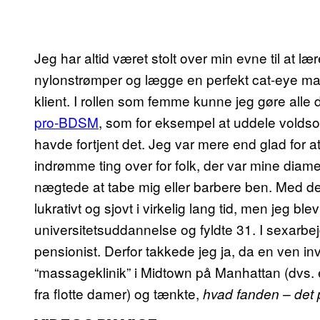
Jeg har altid været stolt over min evne til at l
nylonstrømper og lægge en perfekt cat-eye mak
klient. I rollen som femme kunne jeg gøre alle 
pro-BDSM
, som for eksempel at uddele voldso
havde fortjent det. Jeg var mere end glad for a
indrømme ting over for folk, der var mine diam
nægtede at tabe mig eller barbere ben. Med d
lukrativt og sjovt i virkelig lang tid, men jeg bl
universitetsuddannelse og fyldte 31. I sexarbej
pensionist. Derfor takkede jeg ja, da en ven i
“massageklinik” i Midtown på Manhattan (dvs. e
fra flotte damer) og tænkte,
hvad fanden – det 