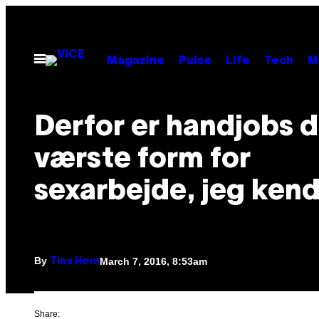
Skip
to
content
Open
Magazine
Pulse
Life
Tech
M
Menu
Derfor er handjobs 
værste form for
sexarbejde, jeg kende
By
March 7, 2016, 8:53am
Tina Horn
Share: