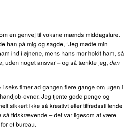
 som en genvej til voksne mænds middagslure.
gede han på mig og sagde, “Jeg mødte min
am ind i øjnene, mens hans mor holdt ham, så
e, uden noget ansvar – og så tænkte jeg,
den
e i seks timer ad gangen flere gange om ugen i
ine handjob-evner. Jeg tjente gode penge og
lt sikkert ikke så kreativt eller tilfredsstillende
ke så tidskrævende – det var ligesom at være
 for et bureau.