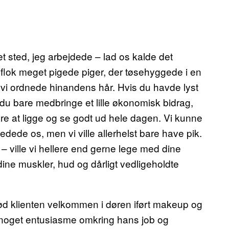
t sted, jeg arbejdede – lad os kalde det
 flok meget pigede piger, der tøsehyggede i en
i ordnede hinandens hår. Hvis du havde lyst
du bare medbringe et lille økonomisk bidrag,
are at ligge og se godt ud hele dagen. Vi kunne
dede os, men vi ville allerhelst bare have pik.
– ville vi hellere end gerne lege med dine
dine muskler, hud og dårligt vedligeholdte
d klienten velkommen i døren iført makeup og
e noget entusiasme omkring hans job og