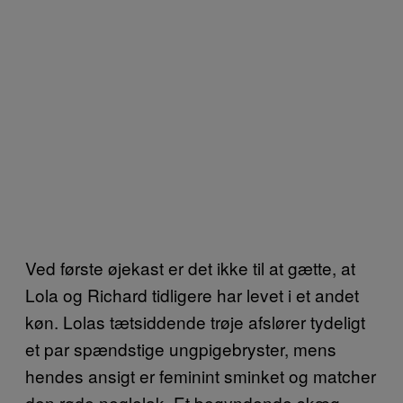
Ved første øjekast er det ikke til at gætte, at
Lola og Richard tidligere har levet i et andet
køn. Lolas tætsiddende trøje afslører tydeligt
et par spændstige ungpigebryster, mens
hendes ansigt er feminint sminket og matcher
den røde neglelak. Et begyndende skæg