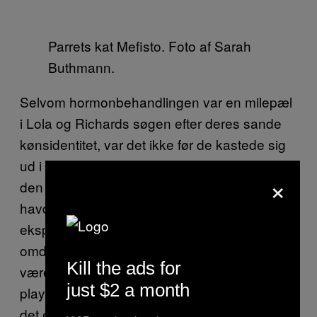
Parrets kat Mefisto. Foto af Sarah
Buthmann.
Selvom hormonbehandlingen var en milepæl
i Lola og Richards søgen efter deres sande
kønsidentitet, var det ikke før de kastede sig
ud i pornoens verden, at de for alvor fandt
×
den accept og selvbestemmelse, de længe
havde søgt efter. Deres åbne og
eksperimenterende forhold til sex udgør et
omdrejningspunkt i deres liv. “Vi har altid
Kill the ads for
været meget kinky, og vi elsker at have lange
just $2 a month
play-aftener, hvor vi bare nyder hinanden. Og
det er netop derfor, vi fik lyst til at lave porno.