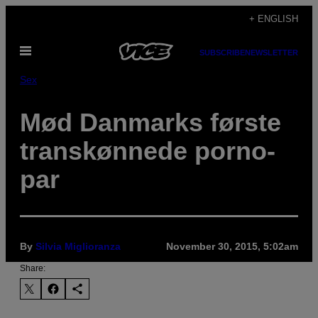
Skip
+ ENGLISH
to
Open
content
SUBSCRIBE
NEWSLETTER
Menu
Sex
​Mød Danmarks første
transkønnede porno-
par
By
Silvia Miglioranza
November 30, 2015, 5:02am
Share: