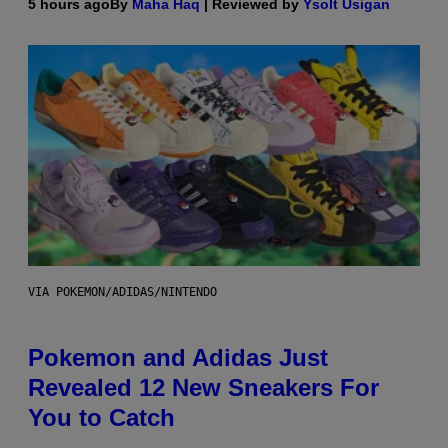
5 hours ago
By
Maha Haq
| Reviewed by
Ysolt Usigan
VIA POKEMON/ADIDAS/NINTENDO
Pokemon and Adidas Just
Revealed 12 New Sneakers For
You to Catch