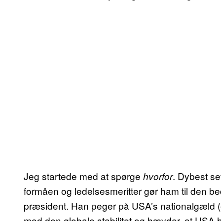
Jeg startede med at spørge
. Dybest s
hvorfor
formåen og ledelsesmeritter gør ham til den be
præsident. Han peger på USA’s nationalgæld (om
mod den globale stabilitet og hævder, at USA 