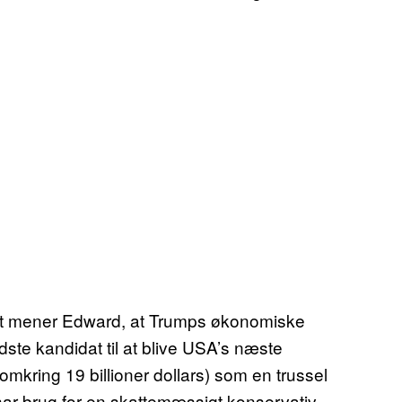
et mener Edward, at Trumps økonomiske
dste kandidat til at blive USA’s næste
kring 19 billioner dollars) som en trussel
har brug for en skattemæssigt konservativ