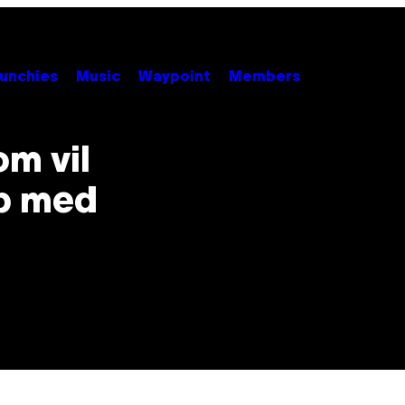
unchies
Music
Waypoint
Members
m vil
p med