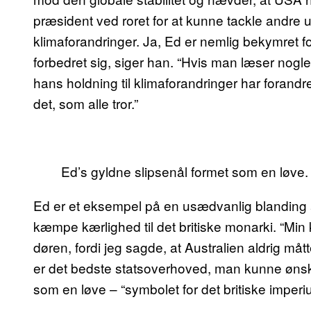
præsident ved roret for at kunne tackle andre 
klimaforandringer. Ja, Ed er nemlig bekymret fo
forbedret sig, siger han. “Hvis man læser nogle
hans holdning til klimaforandringer har forandr
det, som alle tror.”
Ed’s gyldne slipsenål formet som en løve.
Ed er et eksempel på en usædvanlig blanding a
kæmpe kærlighed til det britiske monarki. “Mi
døren, fordi jeg sagde, at Australien aldrig måt
er det bedste statsoverhoved, man kunne ønske 
som en løve – “symbolet for det britiske imperi