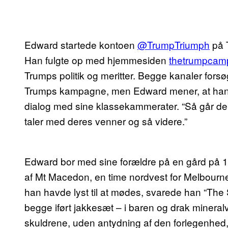
Edward startede kontoen
@TrumpTriumph
på T
Han fulgte op med hjemmesiden
thetrumpcam
Trumps politik og meritter. Begge kanaler forsø
Trumps kampagne, men Edward mener, at han k
dialog med sine klassekammerater. “Så går d
taler med deres venner og så videre.”
Edward bor med sine forældre på en gård på 10
af Mt Macedon, en time nordvest for Melbourne.
han havde lyst til at mødes, svarede han “The 
begge iført jakkesæt – i baren og drak mineralv
skuldrene, uden antydning af den forlegenhed,