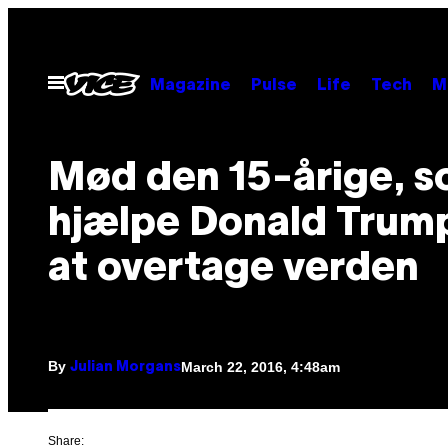
Skip
to
content
Open
Magazine
Pulse
Life
Tech
M
Menu
Mød den 15-årige, so
hjælpe Donald Trum
at overtage verden
By
March 22, 2016, 4:48am
Julian Morgans
Share: