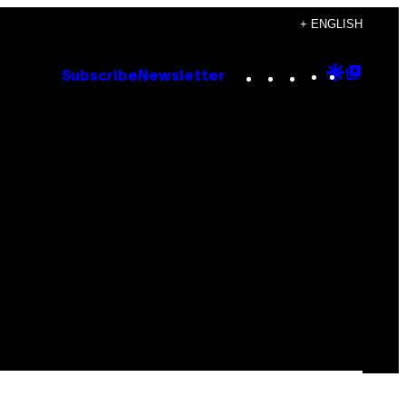
+ ENGLISH
Instagram
TikTok
YouTube
Google
Goog
Subscribe
Newsletter
Discove
Top
Posts