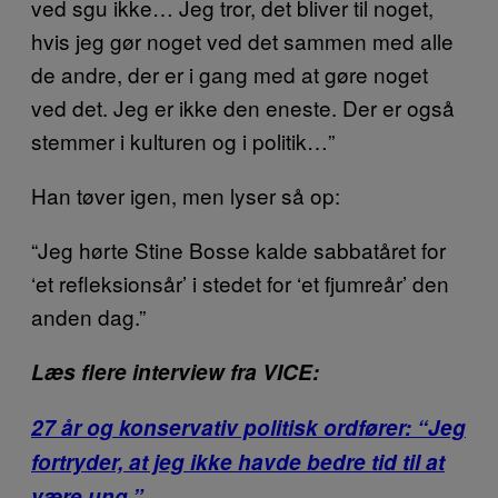
ved sgu ikke… Jeg tror, det bliver til noget,
hvis jeg gør noget ved det sammen med alle
de andre, der er i gang med at gøre noget
ved det. Jeg er ikke den eneste. Der er også
stemmer i kulturen og i politik…”
Han tøver igen, men lyser så op:
“Jeg hørte Stine Bosse kalde sabbatåret for
‘et refleksionsår’ i stedet for ‘et fjumreår’ den
anden dag.”
Læs flere interview fra VICE:
27 år og konservativ politisk ordfører: “Jeg
fortryder, at jeg ikke havde bedre tid til at
være ung.”