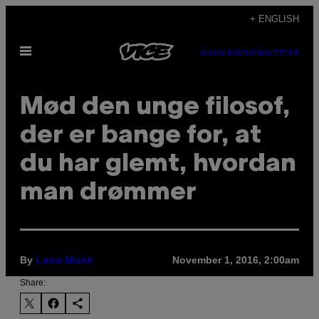
Skip
+ ENGLISH
to
Open
content
SUBSCRIBE
NEWSLETTER
Menu
Mød den unge filosof,
der er bange for, at
du har glemt, hvordan
man drømmer
By
November 1, 2016, 2:00am
Lene Munk
Share: