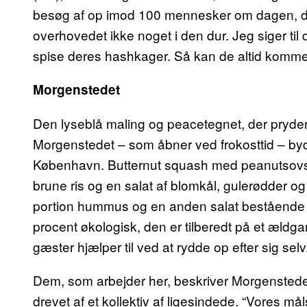
besøg af op imod 100 mennesker om dagen, der
overhovedet ikke noget i den dur. Jeg siger til 
spise deres hashkager. Så kan de altid komme h
Morgenstedet
Den lyseblå maling og peacetegnet, der pryder 
Morgenstedet – som åbner ved frokosttid – byd
København. Butternut squash med peanutsovs 
brune ris og en salat af blomkål, gulerødder o
portion hummus og en anden salat bestående 
procent økologisk, den er tilberedt på et ældga
gæster hjælper til ved at rydde op efter sig selv
Dem, som arbejder her, beskriver Morgenstedet
drevet af et kollektiv af ligesindede. “Vores måls