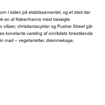
 torn i siden på etablissementet, og et sted der
gvæk en af Københavns mest besøgte
lv villaer, christianiacykler og Pusher Street går
rnes konstante varsling af områdets forestående
 sin mad – vegetarretter, drømmekage,