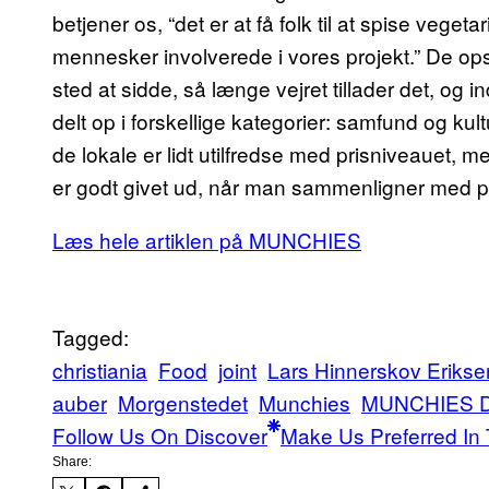
betjener os, “det er at få folk til at spise veg
mennesker involverede i vores projekt.” De ops
sted at sidde, så længe vejret tillader det, og 
delt op i forskellige kategorier: samfund og ku
de lokale er lidt utilfredse med prisniveauet, 
er godt givet ud, når man sammenligner med p
Læs hele artiklen på MUNCHIES
Tagged:
christiania
Food
joint
Lars Hinnerskov Erikse
auber
Morgenstedet
Munchies
MUNCHIES D
Follow Us On Discover
Make Us Preferred In 
Share: