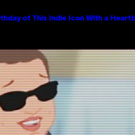
thday of This Indie Icon With a Hear