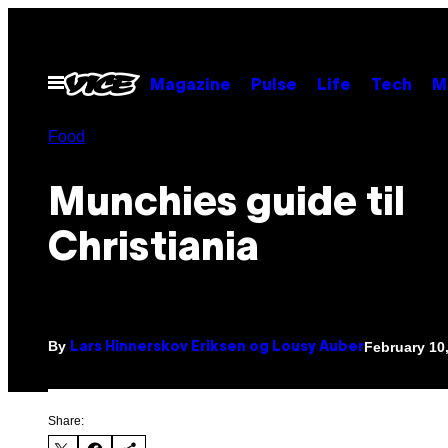
Skip
to
content
Open
Magazine
Pulse
Life
Tech
M
Menu
Food
Munchies guide til
Christiania
By
February 10
Lars Hinnerskov Eriksen og Lousy Auber
Share: