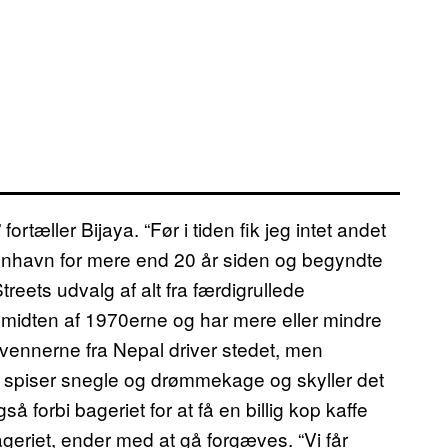
ortæller Bijaya. “Før i tiden fik jeg intet andet
København for mere end 20 år siden og begyndte
eets udvalg af alt fra færdigrullede
 midten af 1970erne og har mere eller mindre
 vennerne fra Nepal driver stedet, men
i spiser snegle og drømmekage og skyller det
å forbi bageriet for at få en billig kop kaffe
geriet, ender med at gå forgæves. “Vi får