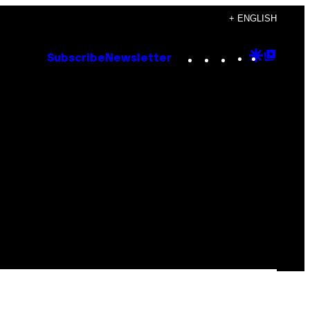
+ ENGLISH
Instagram
TikTok
YouTube
Google
Goog
Subscribe
Newsletter
Discove
Top
Posts