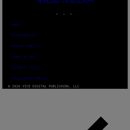
MEDIA
INSTAGRAM
TIKTOK
YOUTUBE
ABOUT
ACCESSIBILITY
PRIVACY POLICY
TERMS OF USE
SECURITY POLICY
FULFILLMENT POLICY
© 2026 VICE DIGITAL PUBLISHING, LLC