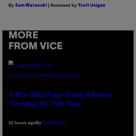
By
| Reviewed by
Sam Watanuki
Ysolt Usigan
MORE
FROM VICE
PHOTO BY SCOTT GRIES/GETTY IMAGES
3 No-Skip Pop-Punk Albums
Turning 20 This Year
By
12 hours ago
Dan Milam