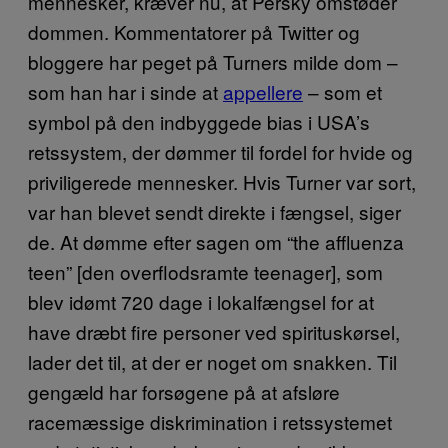
mennesker, kræver nu, at Persky omstøder
dommen. Kommentatorer på Twitter og
bloggere har peget på Turners milde dom –
som han har i sinde at
appellere
– som et
symbol på den indbyggede bias i USA’s
retssystem, der dømmer til fordel for hvide og
priviligerede mennesker. Hvis Turner var sort,
var han blevet sendt direkte i fængsel, siger
de. At dømme efter sagen om “the affluenza
teen” [den overflodsramte teenager], som
blev idømt 720 dage i lokalfængsel for at
have dræbt fire personer ved spirituskørsel,
lader det til, at der er noget om snakken. Til
gengæld har forsøgene på at afsløre
racemæssige diskrimination i retssystemet