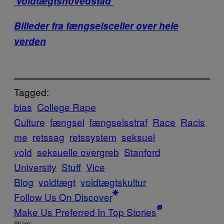
‘voldtægtshovedstad’
Billeder fra fængselsceller over hele
verden
Tagged:
bias
College Rape
Culture
fængsel
fængselsstraf
Race
Racis
me
retssag
retssystem
seksuel
vold
seksuelle overgreb
Stanford
University
Stuff
Vice
Blog
voldtægt
voldtægtskultur
Follow Us On Discover
Make Us Preferred In Top Stories
Share: