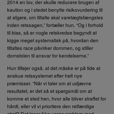
2014 en lov, der skulle reducere brugen af
kaution og i stedet benytte risikovurdering til
at afgøre, om tiltalte skal varetægtsfængsles
inden retssagen,” fortæller hun. “Og i forhold
til bias, så er nogle retskredse begyndt at
kigge meget systematisk på, hvordan den
tiltaltes race påvirker dommen, og stiller
domstolen til ansvar for kendelserne.”
Hun tilføjer også, at det måske er på tide at
anskue retssystemet efter helt nye
præmisser. “Når vi taler om at udjævne
resultatet, er det så et spørgsmål om at
komme et sted hen, hvor alle bliver straffet for
hårdt, eller vil vi prioritere den retfærdige
straf? Det løser ikke vores problem med