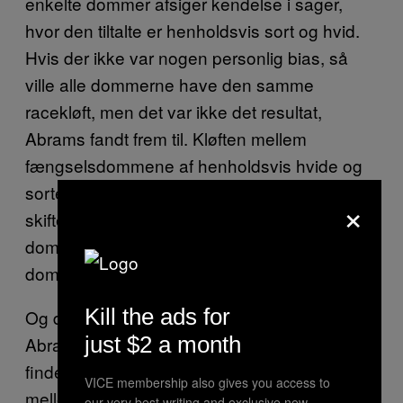
enkelte dommer afsiger kendelse i sager,
hvor den tiltalte er henholdsvis sort og hvid.
Hvis der ikke var nogen personlig bias, så
ville alle dommerne have den samme
racekløft, men det var ikke det resultat,
Abrams fandt frem til. Kløften mellem
fængselsdommene af henholdsvis hvide og
sorte tiltalte steg med 18 procentpoint ved at
×
skifte udsnittet fra 10 procent til 90 procent af
dommerne – hvilket vil sige, at nogle af
dommerne var udtalt racistiske.
Kill the ads for
Og det gælder kun selve fængselsdommen.
just $2 a month
Abrams var overrasket over ikke at kunne
finde noget statistisk belæg for en forskel
VICE membership also gives you access to
mellem sorte og hvide i forhold til længden af
our very best writing and exclusive new