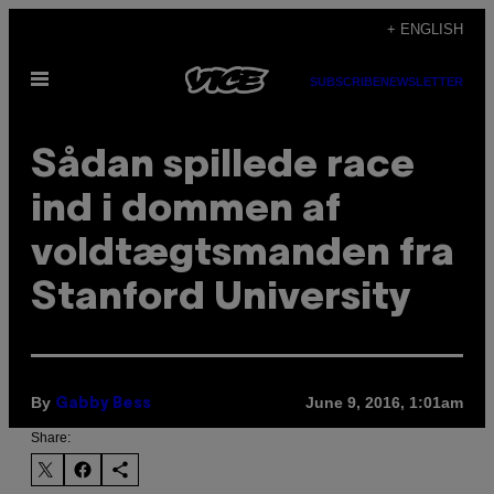
Skip
+ ENGLISH
to
Open
content
SUBSCRIBE
NEWSLETTER
Menu
Sådan spillede race
ind i dommen af
voldtægtsmanden fra
Stanford University
By
June 9, 2016, 1:01am
Gabby Bess
Share: