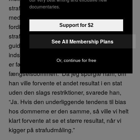
straffen. Han mener dog, at det har at gøre
documentaries.
med undersøgelsens udsnit, og ikke at det er
fordi, at der ikke findes bias i udmålingen af
Support for $2
straffe. “Det er muligvis fordi, der er nogle
See All Membership Plans
guidelines til strafudmåling i Illinois, som
indskrænker dommernes spillerum, men der
Or, continue for free
er færre restriktioner, når det gælder selve
fængselsdommen.” Da jeg spurgte ham, om
han ville forvente et andet resultat i en stat
uden den slags restriktioner, svarede han,
“Ja. Hvis den underliggende tendens til bias
hos dommerne er den samme, så ville vi helt
klart forvente at se et større resultat, når vi
kigger på strafudmåling.”