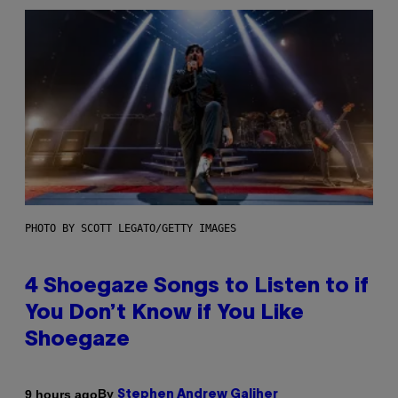
PHOTO BY SCOTT LEGATO/GETTY IMAGES
4 Shoegaze Songs to Listen to if
You Don’t Know if You Like
Shoegaze
By
9 hours ago
Stephen Andrew Galiher