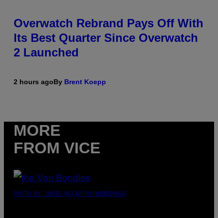
Overwatch Rebrand Pays Off With
Its Best Quarter Since Overwatch
2 Launched
2 hours ago
By
Brent Koepp
MORE
FROM VICE
PHOTO BY JAMIE MCCARTHY/WIREIMAGE