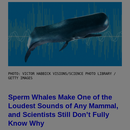
PHOTO: VICTOR HABBICK VISIONS/SCIENCE PHOTO LIBRARY /
GETTY IMAGES
Sperm Whales Make One of the
Loudest Sounds of Any Mammal,
and Scientists Still Don’t Fully
Know Why