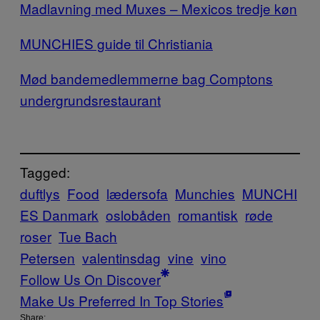
Madlavning med Muxes – Mexicos tredje køn
MUNCHIES guide til Christiania
Mød bandemedlemmerne bag Comptons
undergrundsrestaurant
Tagged:
duftlys
Food
lædersofa
Munchies
MUNCHI
ES Danmark
oslobåden
romantisk
røde
roser
Tue Bach
Petersen
valentinsdag
vine
vino
Follow Us On Discover
Make Us Preferred In Top Stories
Share: