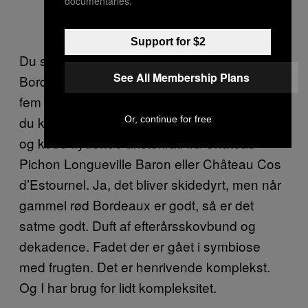
documentaries.
Support for $2
Du skal købe gammel og dyr og berømt
See All Membership Plans
Bordeaux. Det kunne være vin fra en af de
fem premier cru’er i en udgave fra 1995. Men
du kan også træde et trin ned ad rangstigen
Or, continue for free
og købe flydende aristokrati fra Château
Pichon Longueville Baron eller Château Cos
d’Estournel. Ja, det bliver skidedyrt, men når
gammel rød Bordeaux er godt, så er det
satme godt. Duft af efterårsskovbund og
dekadence. Fadet der er gået i symbiose
med frugten. Det er henrivende komplekst.
Og I har brug for lidt kompleksitet.