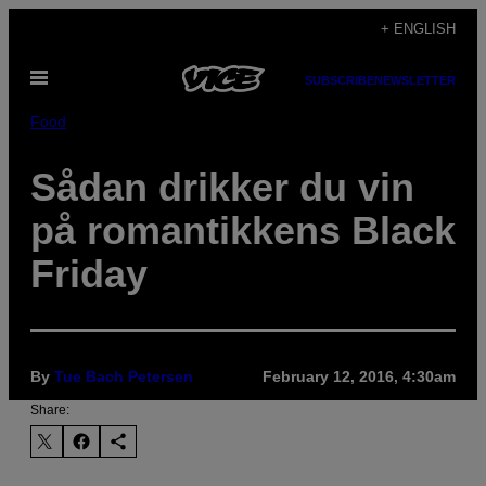
Skip
+ ENGLISH
to
Open
content
SUBSCRIBE
NEWSLETTER
Menu
Food
Sådan drikker du vin
på romantikkens Black
Friday
By
Tue Bach Petersen
February 12, 2016, 4:30am
Share: