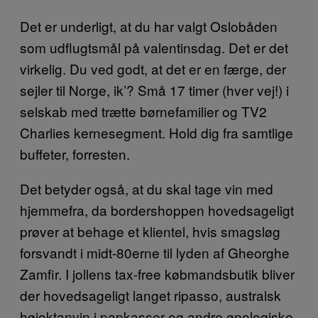
Det er underligt, at du har valgt Oslobåden
som udflugtsmål på valentinsdag. Det er det
virkelig. Du ved godt, at det er en færge, der
sejler til Norge, ik’? Små 17 timer (hver vej!) i
selskab med trætte børnefamilier og TV2
Charlies kernesegment. Hold dig fra samtlige
buffeter, forresten.
Det betyder også, at du skal tage vin med
hjemmefra, da bordershoppen hovedsageligt
prøver at behage et klientel, hvis smagsløg
forsvandt i midt-80erne til lyden af Gheorghe
Zamfir. I jollens tax-free købmandsbutik bliver
der hovedsageligt langet ripasso, australsk
højoktanvin i papkasser og andre ønologiske