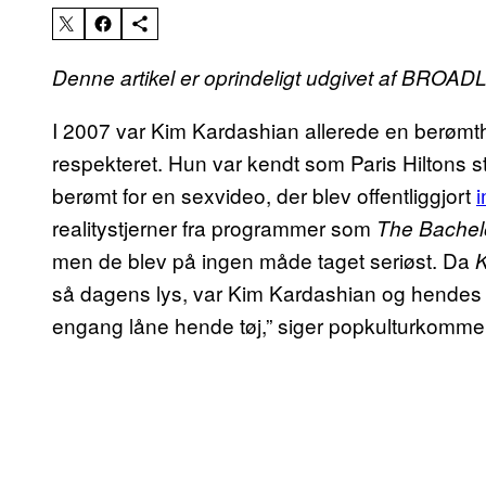
Denne artikel er oprindeligt udgivet af BROA
I 2007 var Kim Kardashian allerede en berømth
respekteret. Hun var kendt som Paris Hiltons 
berømt for en sexvideo, der blev offentliggjort
i
realitystjerner fra programmer som
The Bachel
men de blev på ingen måde taget seriøst. Da
K
så dagens lys, var Kim Kardashian og hendes f
engang låne hende tøj,” siger popkulturkommen