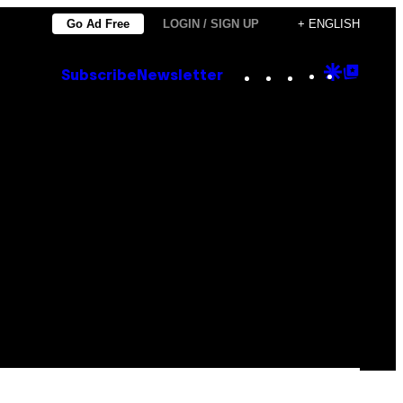
Go Ad Free
LOGIN / SIGN UP
+ ENGLISH
Instagram
TikTok
YouTube
Google
Goog
Subscribe
Newsletter
Discove
Top
Posts