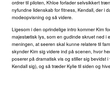
ordrer til piloten, Khloe forlader selvsikkert t
nyfundne lidenskab for fitness, Kendall, der i d
modeopvisning og så videre.
Ligesom i den oprindelige intro kommer Kim for
majestætisk lys, som en gudinde skruet ned i e
meningen, at seeren skal kunne relatere til famili
skynder Kim sig videre ind på scenen, hvor he
poserer på dramatisk vis og stiller sig bevidst i 
Kendall sig), og så træder Kylie til siden og hi