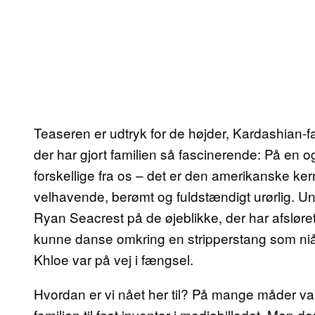
Teaseren er udtryk for de højder, Kardashian-
der har gjort familien så fascinerende: På en 
forskellige fra os – det er den amerikanske ke
velhavende, berømt og fuldstændigt urørlig. U
Ryan Seacrest på de øjeblikke, der har afsløret 
kunne danse omkring en stripperstang som niåri
Khloe var på vej i fængsel.
Hvordan er vi nået her til? På mange måder va
familien til fast inventar i mediebilledet. Men 