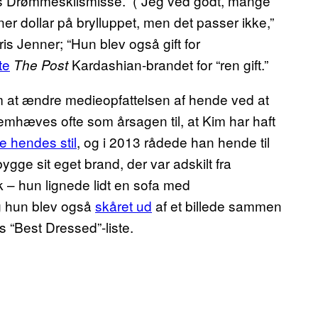
ms Drømmeskilsmisse.” (“Jeg ved godt, mange
ioner dollar på brylluppet, men det passer ikke,”
s Jenner; “Hun blev også gift for
te
Kardashian-brandet for “ren gift.”
The Post
m at ændre medieopfattelsen af hende ved at
remhæves ofte som årsagen til, at Kim har haft
e hendes stil
, og i 2013 rådede han hende til
gge sit eget brand, der var adskilt fra
 – hun lignede lidt en sofa med
og hun blev også
skåret ud
af et billede sammen
s “Best Dressed”-liste.