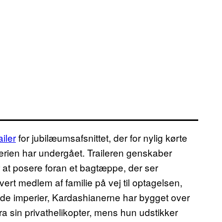
ailer
for jubilæumsafsnittet, der for nylig kørte
serien har undergået. Traileren genskaber
r at posere foran et bagtæppe, der ser
hvert medlem af familie på vej til optagelsen,
å de imperier, Kardashianerne har bygget over
d fra sin privathelikopter, mens hun udstikker