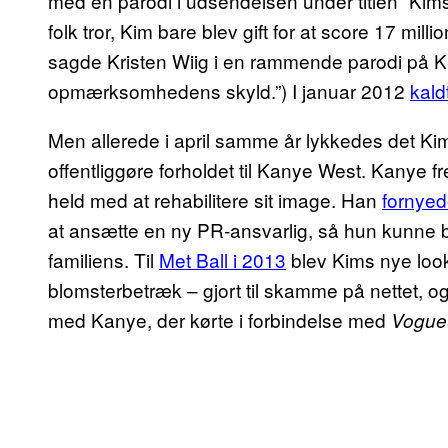
med en parodi i udsendelsen under titlen “Ki
folk tror, Kim bare blev gift for at score 17 mill
sagde Kristen Wiig i en rammende parodi på Kri
opmærksomhedens skyld.”) I januar 2012
kald
Men allerede i april samme år lykkedes det Ki
offentliggøre forholdet til Kanye West. Kanye f
held med at rehabilitere sit image. Han
fornyed
at ansætte en ny PR-ansvarlig, så hun kunne by
familiens. Til
Met Ball i 2013
blev Kims nye look
blomsterbetræk – gjort til skamme på nettet, 
med Kanye, der kørte i forbindelse med
Vogue