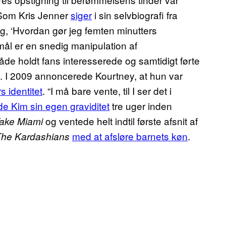
 Som Kris Jenner
siger
i sin selvbiografi fra
g, ‘Hvordan gør jeg femten minutters
mål er en snedig manipulation af
de holdt fans interesserede og samtidigt førte
fs. I 2009 annoncerede Kourtney, at hun var
s identitet
. “I må bare vente, til I ser det i
rde Kim sin egen graviditet
tre uger inden
og ventede helt indtil første afsnit af
Take Miami
med at afsløre barnets køn
.
The Kardashians