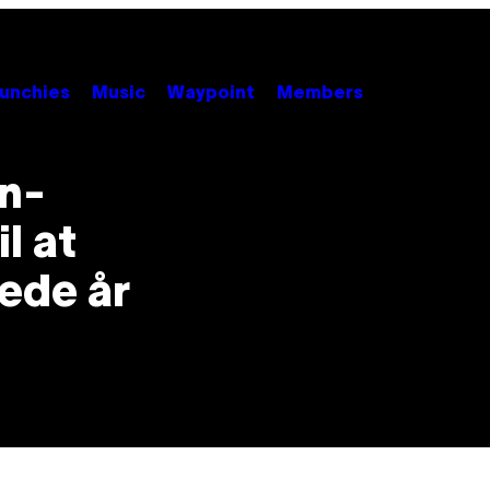
unchies
Music
Waypoint
Members
n-
l at
dede år