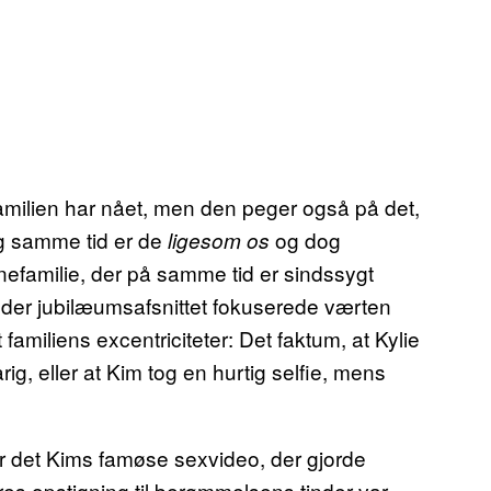
familien har nået, men den peger også på det,
og samme tid er de
og dog
ligesom os
rnefamilie, der på samme tid er sindssygt
nder jubilæumsafsnittet fokuserede værten
familiens excentriciteter: Det faktum, at Kylie
g, eller at Kim tog en hurtig selfie, mens
r det Kims famøse sexvideo, der gjorde
deres opstigning til berømmelsens tinder var