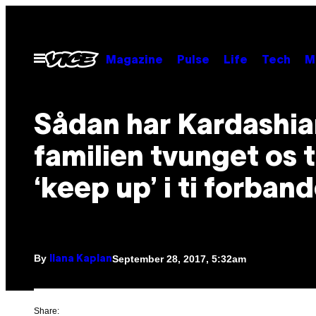
Skip
to
content
Open
Magazine
Pulse
Life
Tech
M
Menu
Sådan har Kardashia
familien tvunget os ti
‘keep up’ i ti forban
By
September 28, 2017, 5:32am
Ilana Kaplan
Share: