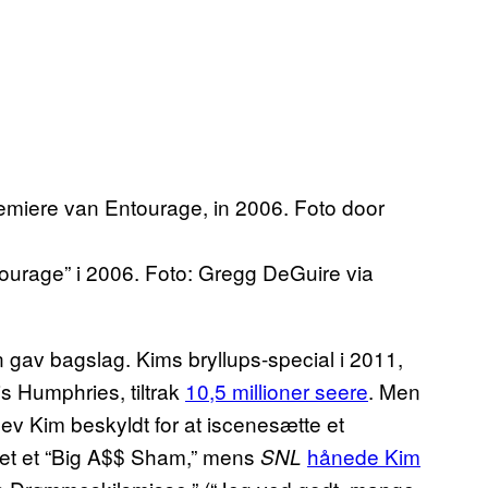
tourage” i 2006. Foto: Gregg DeGuire via
den gav bagslag. Kims bryllups-special i 2011,
is Humphries, tiltrak
10,5 millioner seere
. Men
lev Kim beskyldt for at iscenesætte et
pet et “Big A$$ Sham,” mens
hånede Kim
SNL