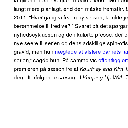
langt mere planlagt, end den måske fremstår.
2011: “Hver gang vi fik en ny sæson, tænkte je
berømmelse til tredive?’” Svaret på det spørgs
nyhedscyklussen og den kulørte presse, der bå
nye seere til serien og dens adskillige spin-of
gravid, men hun
nægtede at afsløre barnets far
serien,” sagde hun. På samme vis
offentliggjo
premieren på sæson tre af
Kourtney and Kim 
den efterfølgende sæson af
Keeping Up With 