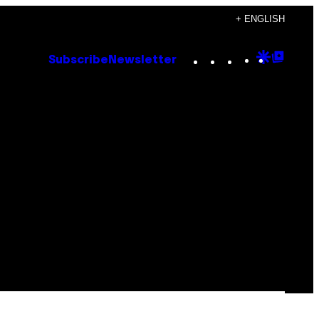
+ ENGLISH
Instagram
TikTok
YouTube
Google
Goog
Subscribe
Newsletter
Discove
Top
Posts