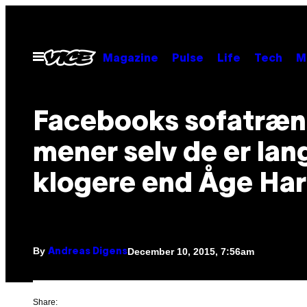
Skip
to
content
Open
Magazine
Pulse
Life
Tech
M
Menu
Facebooks sofatræn
mener selv de er lan
klogere end Åge Har
By
December 10, 2015, 7:56am
Andreas Digens
Share: