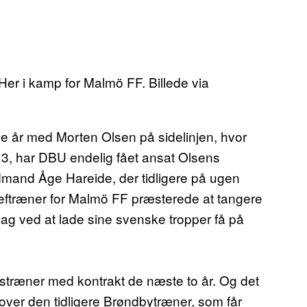
r i kamp for Malmö FF. Billede via
ge år med Morten Olsen på sidelinjen, hvor
 13, har DBU endelig fået ansat Olsens
rdmand Åge Hareide, der tidligere på ugen
eftræner for Malmö FF præsterede at tangere
ag ved at lade sine svenske tropper få på
stræner med kontrakt de næste to år. Og det
i over den tidligere Brøndbytræner, som får