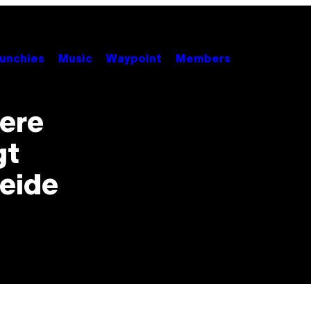
unchies
Music
Waypoint
Members
ere
gt
eide