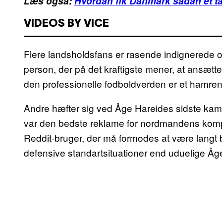
Læs også:
Hvordan fik Danmark sådan et t
VIDEOS BY VICE
Flere landsholdsfans er rasende indignerede 
person, der på det kraftigste mener, at ansætte
den professionelle fodboldverden er et hamrend
Andre hæfter sig ved Åge Hareides sidste kamp
var den bedste reklame for nordmandens komp
Reddit-bruger, der må formodes at være langt b
defensive standartsituationer end uduelige Åg