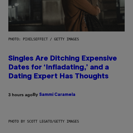
PHOTO: PIXELSEFFECT / GETTY IMAGES
Singles Are Ditching Expensive
Dates for ‘Infladating,’ and a
Dating Expert Has Thoughts
By
3 hours ago
Sammi Caramela
PHOTO BY SCOTT LEGATO/GETTY IMAGES