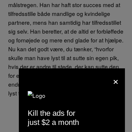
målstregen. Han har haft stor succes med at
tilfredsstille både mandlige og kvindelige
partnere, mens han samtidig har tilfredsstillet
sig selv. Han beretter, at de altid er forbløffede
og fornøjede og mere end glade for at hjælpe.
Nu kan det godt være, du tænker, “hvorfor
skulle man have lyst til at sutte sin egen pik,
hvis der er andre til stede, der kan sutte den
for en?” Det spørgsmål vil jeg besvare med
×
endnu et retorisk spørgsmål: Hvem har
ikke
lyst til at sutte deres egen pik?
Kill the ads for
just $2 a month