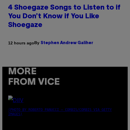
4 Shoegaze Songs to Listen to if
You Don’t Know if You Like
Shoegaze
By
12 hours ago
Stephen Andrew Galiher
MORE
FROM VICE
(PHOTO BY ROBERTO PANUCCI – CORBIS/CORBIS VIA GETTY
IMAGES)