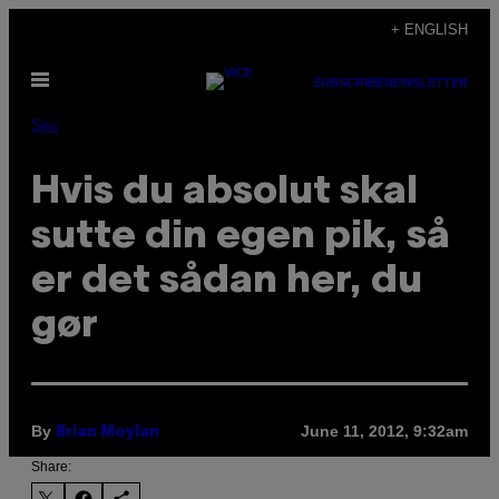
Skip
+ ENGLISH
to
Open
content
SUBSCRIBE
NEWSLETTER
Menu
Sex
Hvis du absolut skal
sutte din egen pik, så
er det sådan her, du
gør
By
June 11, 2012, 9:32am
Brian Moylan
Share: