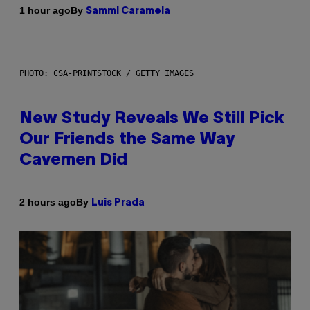
By
1 hour ago
Sammi Caramela
PHOTO: CSA-PRINTSTOCK / GETTY IMAGES
New Study Reveals We Still Pick
Our Friends the Same Way
Cavemen Did
By
2 hours ago
Luis Prada