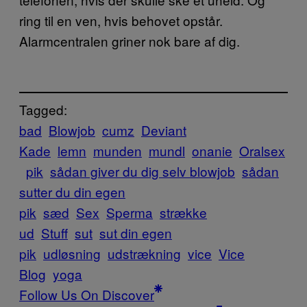
ring til en ven, hvis behovet opstår.
Alarmcentralen griner nok bare af dig.
Tagged:
bad
Blowjob
cumz
Deviant
Kade
lemn
munden
mundl
onanie
Oralsex
pik
sådan giver du dig selv blowjob
sådan
sutter du din egen
pik
sæd
Sex
Sperma
strække
ud
Stuff
sut
sut din egen
pik
udløsning
udstrækning
vice
Vice
Blog
yoga
Follow Us On Discover