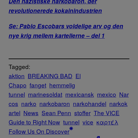
Den nazistiske narkobaron, der
revolutionerede kokainindustrien
Se: Pablo Escobars voldelige arv og den
nye krig mellem kartellerne – del 1
Tagged:
aktion
BREAKING BAD
El
Chapo
fanget
hemmelig
tunnel
marinesoldat
mexicansk
mexico
Nar
cos
narko
narkobaron
narkohandel
narkok
artel
News
Sean Penn
stoffer
The VICE
Guide to Right Now
tunnel
vice
καρτέλ
Follow Us On Discover