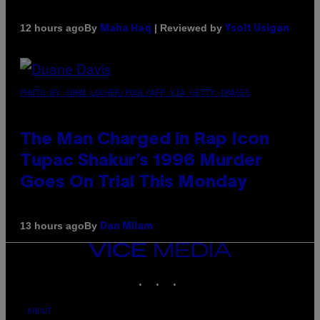
By
| Reviewed by
12 hours ago
Maha Haq
Ysolt Usigan
PHOTO BY JOHN LOCHER/POOL/AFP VIA GETTY IMAGES
The Man Charged in Rap Icon
Tupac Shakur’s 1996 Murder
Goes On Trial This Monday
By
13 hours ago
Dan Milam
VICE
MEDIA
INSTAGRAM
TIKTOK
YOUTUBE
ABOUT