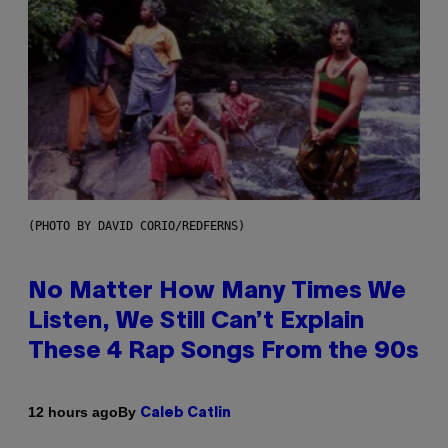
(PHOTO BY DAVID CORIO/REDFERNS)
No Matter How Many Times We
Listen, We Still Can’t Explain
These 4 Rap Songs From the 90s
By
12 hours ago
Caleb Catlin