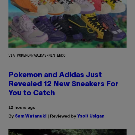
VIA POKEMON/ADIDAS/NINTENDO
Pokemon and Adidas Just
Revealed 12 New Sneakers For
You to Catch
12 hours ago
By
| Reviewed by
Sam Watanuki
Ysolt Usigan