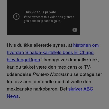
Hvis du ikke allererde synes, at
historien om
hvordan Sinaloa-kartellets boss El Chapo
blev fanget igen
i fredags var dramatisk nok,
kan du takket være den mexicanske TV-
udsendelse
nu se optagelser
Primero Noticias
fra razziaen, der endte med at vælte den
mexicanske narkobaron
Det
skriver ABC
.
News
.