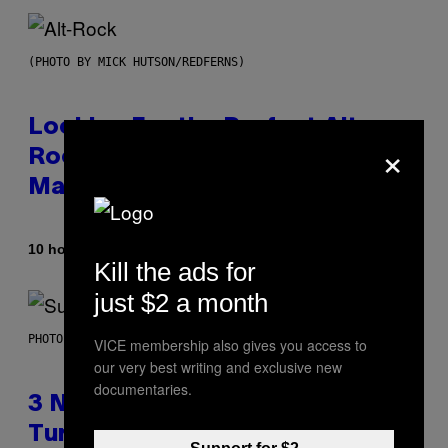
(PHOTO BY MICK HUTSON/REDFERNS)
Looking For the Perfect Alt-
×
Rock Mixtape for Your Boo? I
Made It for You Already
By
10 hours ago
Lauren Boisvert
Kill the ads for
just $2 a month
PHOTO BY NIELS VAN IPEREN/GETTY IMAGES
VICE membership also gives you access to
our very best writing and exclusive new
documentaries.
3 No-Skip Britpop Albums
Turning 30 This Year