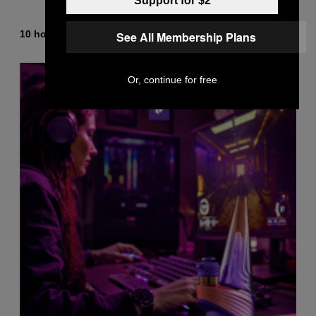
Support for $2
By
10 hours ago
See All Membership Plans
Dan Milam
Or, continue for free