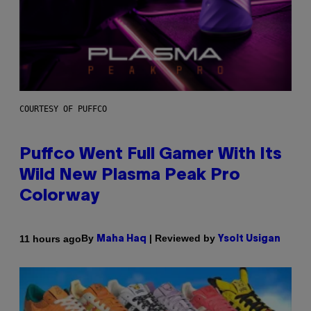
COURTESY OF PUFFCO
Puffco Went Full Gamer With Its
Wild New Plasma Peak Pro
Colorway
By
| Reviewed by
11 hours ago
Maha Haq
Ysolt Usigan