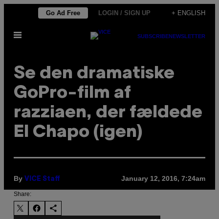
Skip
Go Ad Free
LOGIN / SIGN UP
+ ENGLISH
to
Open
content
SUBSCRIBE
NEWSLETTER
Menu
Se den dramatiske
GoPro-film af
razziaen, der fældede
El Chapo (igen)
By
January 12, 2016, 7:24am
VICE Staff
Share: