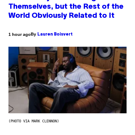
Themselves, but the Rest of the
World Obviously Related to It
By
1 hour ago
Lauren Boisvert
(PHOTO VIA MARK CLENNON)