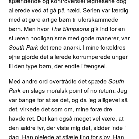
spændende og kontroversiel tegneserie dog
allerede ved at gå på hæld. Serien var færdig
med at gøre artige børn til uforskammede
børn. Men hvor
gik ind for en
The Simpsons
stueren hooliganisme med gode manerer, var
det rene anarki. I mine forældres
South Park
øjne gjorde det allerede korrumperede unger
til den type børn, der endte i fængsel.
Med andre ord overtrådte det spæde
South
en slags moralsk point of no return. Jeg
Park
var bange for at se det, og da jeg alligevel så
det, virkede det som om, mine forældre
havde ret. Det kan også meget vel være, at
den ældre fyr, der viste mig det, sidder inde i
dag. Han plejede at stjæle ting for sjov. Han