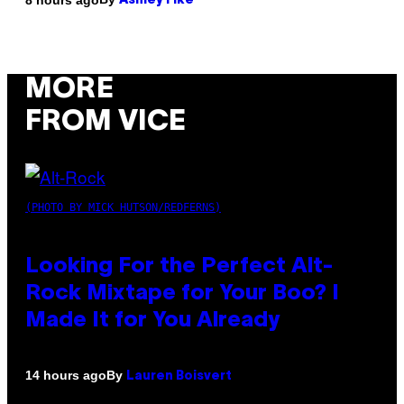
Ashley Fike
MORE
FROM VICE
(PHOTO BY MICK HUTSON/REDFERNS)
Looking For the Perfect Alt-
Rock Mixtape for Your Boo? I
Made It for You Already
By
14 hours ago
Lauren Boisvert