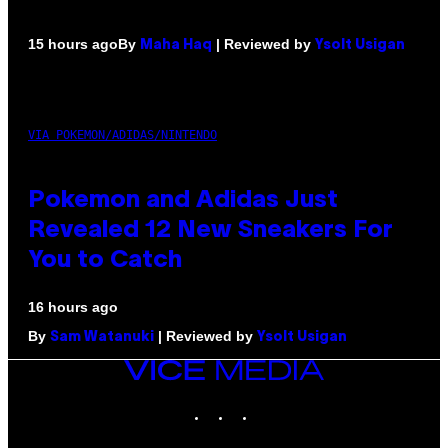
By
| Reviewed by
15 hours ago
Maha Haq
Ysolt Usigan
VIA POKEMON/ADIDAS/NINTENDO
Pokemon and Adidas Just
Revealed 12 New Sneakers For
You to Catch
16 hours ago
By
| Reviewed by
Sam Watanuki
Ysolt Usigan
VICE
MEDIA
INSTAGRAM
TIKTOK
YOUTUBE