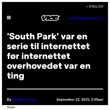
Skip
+ ENGLISH
to
Open
content
SUBSCRIBE
NEWSLETTER
Menu
’South Park’ var en
serie til internettet
før internettet
overhovedet var en
ting
By
September 15, 2015, 3:05am
Kaleb Horton
Share: