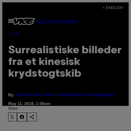
Skip
+ ENGLISH
to
Open
Subscribe
Newsletter
content
Menu
Travel
​Surrealistiske billeder
fra et kinesisk
krydstogtskib
By
Chris Round, tekst af Maddison Connaughton
May 11, 2016, 1:00am
Share: