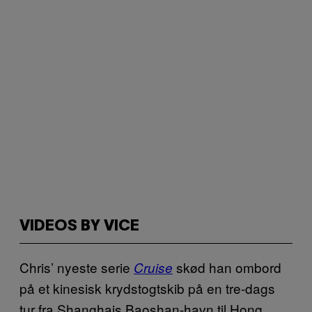
VIDEOS BY VICE
Chris’ nyeste serie
skød han ombord
Cruise
på et kinesisk krydstogtskib på en tre-dags
tur fra Shanghais Baoshan-havn til Hong