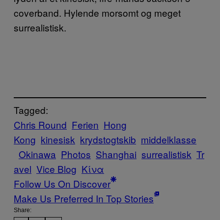
coverband. Hylende morsomt og meget
surrealistisk.
Tagged:
Chris Round
Ferien
Hong
Kong
kinesisk
krydstogtskib
middelklasse
Okinawa
Photos
Shanghai
surrealistisk
Tr
avel
Vice Blog
Κίνα
Follow Us On Discover
Make Us Preferred In Top Stories
Share: