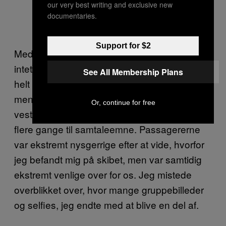
our very best writing and exclusive new
documentaries.
Support for $2
Med det sagt, så talte de andre passagerer
intet engelsk overhovedet, så jeg havde det
See All Membership Plans
helt klart som om, at jeg var langt hjemmefra,
men på en positiv måde. At være en af de få
Or, continue for free
vesterlændinge på krydstogtet gjorde os dog
flere gange til samtaleemne. Passagererne
var ekstremt nysgerrige efter at vide, hvorfor
jeg befandt mig på skibet, men var samtidig
ekstremt venlige over for os. Jeg mistede
overblikket over, hvor mange gruppebilleder
og selfies, jeg endte med at blive en del af.