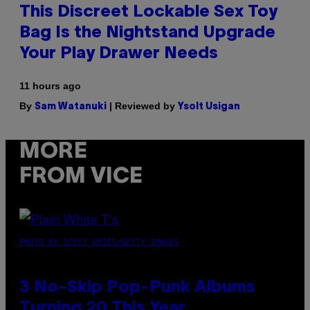
This Discreet Lockable Sex Toy
Bag Is the Nightstand Upgrade
Your Play Drawer Needs
11 hours ago
By
| Reviewed by
Sam Watanuki
Ysolt Usigan
MORE
FROM VICE
PHOTO BY SCOTT GRIES/GETTY IMAGES
3 No-Skip Pop-Punk Albums
Turning 20 This Year