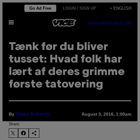
Skip
Go Ad Free
LOGIN / SIGN UP
+ ENGLISH
to
Open
content
SUBSCRIBE
NEWSLETTER
Menu
Tænk før du bliver
tusset: Hvad folk har
lært af deres grimme
første tatovering
By
August 3, 2016, 1:00am
Simon Doherty
Share: