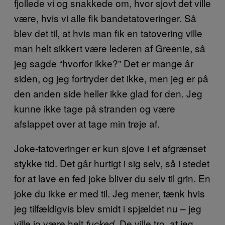
fjollede vi og snakkede om, hvor sjovt det ville
være, hvis vi alle fik bandetatoveringer. Så
blev det til, at hvis man fik en tatovering ville
man helt sikkert være lederen af Greenie, så
jeg sagde “hvorfor ikke?” Det er mange år
siden, og jeg fortryder det ikke, men jeg er på
den anden side heller ikke glad for den. Jeg
kunne ikke tage på stranden og være
afslappet over at tage min trøje af.
Joke-tatoveringer er kun sjove i et afgrænset
stykke tid. Det går hurtigt i sig selv, så i stedet
for at lave en fed joke bliver du selv til grin. En
joke du ikke er med til. Jeg mener, tænk hvis
jeg tilfældigvis blev smidt i spjældet nu – jeg
ville jo være helt
. De ville tro, at jeg
fucked