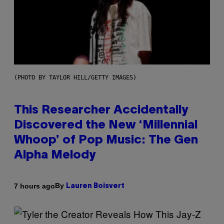
(PHOTO BY TAYLOR HILL/GETTY IMAGES)
This Researcher Accidentally
Discovered the New ‘Millennial
Whoop’ of Pop Music: The Gen
Alpha Melody
By
7 hours ago
Lauren Boisvert