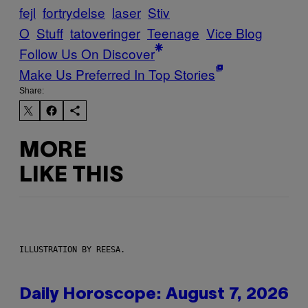
fejl
fortrydelse
laser
Stiv
O
Stuff
tatoveringer
Teenage
Vice Blog
Follow Us On Discover
Make Us Preferred In Top Stories
Share:
MORE
LIKE THIS
ILLUSTRATION BY REESA.
Daily Horoscope: August 7, 2026