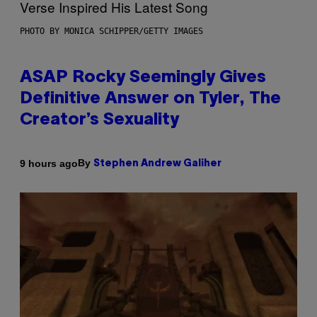
PHOTO BY MONICA SCHIPPER/GETTY IMAGES
ASAP Rocky Seemingly Gives
Definitive Answer on Tyler, The
Creator’s Sexuality
By
9 hours ago
Stephen Andrew Galiher