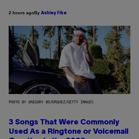
By
2 hours ago
Ashley Fike
PHOTO BY GREGORY BOJORQUEZ/GETTY IMAGES
3 Songs That Were Commonly
Used As a Ringtone or Voicemail