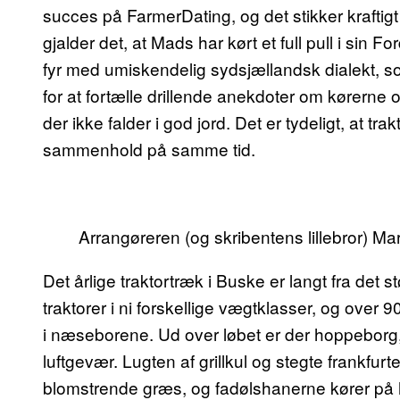
succes på FarmerDating, og det stikker kraftig
gjalder det, at Mads har kørt et full pull i sin
fyr med umiskendelig sydsjællandsk dialekt, so
for at fortælle drillende anekdoter om kørerne o
der ikke falder i god jord. Det er tydeligt, at tr
sammenhold på samme tid.
Arrangøreren (og skribentens lillebror) Mar
Det årlige traktortræk i Buske er langt fra det 
traktorer i ni forskellige vægtklasser, og over 9
i næseborene. Ud over løbet er der hoppebor
luftgevær. Lugten af grillkul og stegte frankfurt
blomstrende græs, og fadølshanerne kører på h