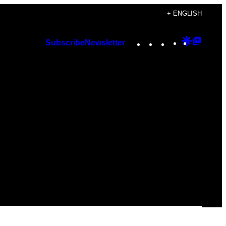
+ ENGLISH
Instagram
TikTok
YouTube
Google
Googl
Subscribe
Newsletter
Discover
Top
Posts