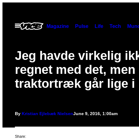
Skip
to
content
Open
Magazine
Pulse
Life
Tech
Munc
Menu
Jeg havde virkelig ik
regnet med det, men
traktortræk går lige i
By
Kristian Ejlebæk Nielsen
June 9, 2016, 1:00am
Share: