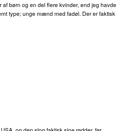
af børn og en del flere kvinder, end jeg havde
temt type; unge mænd med fadøl. Der er faktisk
 USA, og den slog faktisk sine rødder, før