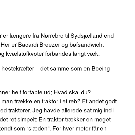
er er længere fra Nørrebro til Sydsjælland end
. Her er Bacardi Breezer og bøfsandwich.
g kvælstofkvoter forbandes langt væk.
0 hestekræfter – det samme som en Boeing
ner helt fortabte ud; Hvad skal du?
man trække en traktor i et reb? Et andet godt
d traktorer. Jeg havde allerede sat mig ind i
det ret simpelt: En traktor trækker en meget
kendt som “slæden”. For hver meter får en