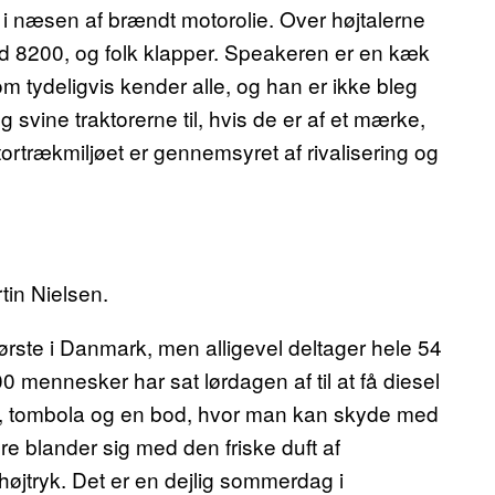
t i næsen af brændt motorolie. Over højtalerne
 Ford 8200, og folk klapper. Speakeren er en kæk
m tydeligvis kender alle, og han er ikke bleg
g svine traktorerne til, hvis de er af et mærke,
aktortrækmiljøet er gennemsyret af rivalisering og
tin Nielsen.
største i Danmark, men alligevel deltager hele 54
00 mennesker har sat lørdagen af til at få diesel
g, tombola og en bod, hvor man kan skyde med
ere blander sig med den friske duft af
øjtryk. Det er en dejlig sommerdag i