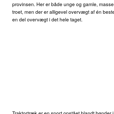
provinsen. Her er både unge og gamle, masser 
troet, men der er alligevel overvægt af én bes
en del overvægt i det hele taget.
Traktortræk er en sport opstået blandt bønder i