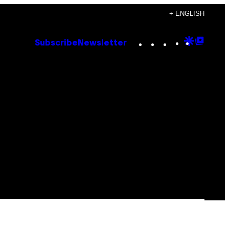
+ ENGLISH
Instagram
TikTok
YouTube
Google
Goog
Subscribe
Newsletter
Discove
Top
Posts