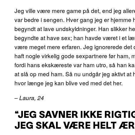
Jeg ville være mere game på det, end jeg alle
var bedre i sengen. Hver gang jeg er hjemme hos 
begyndt at lave undskyldninger. Han slikker hell
begyndte at have sex; han havde været i et læng
være meget mere erfaren. Jeg ignorerede det o
haft nogle virkelig gode sexpartnere før ham,
fordi hans ekskæreste var ham utro, så han kan 
at slå op med ham. Så nu undgår jeg aktivt at 
hvor længe jeg kan blive ved med det her.
– Laura, 24
“JEG SAVNER IKKE RIGTI
JEG SKAL VÆRE HELT ÆR