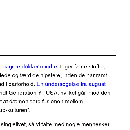
eenagere drikker mindre
, tager færre stoffer,
fede og færdige hipstere, inden de har ramt
d i parforhold.
En undersøgelse fra august
landt Generation Y i USA, hvilket går imod den
øgt at dæmonisere fusionen mellem
up-kulturen”.
 i singlelivet, så vi talte med nogle mennesker