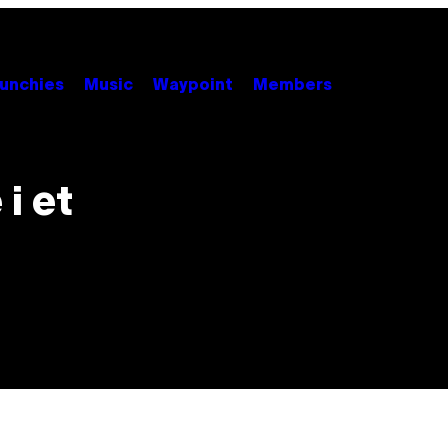
unchies
Music
Waypoint
Members
 i et