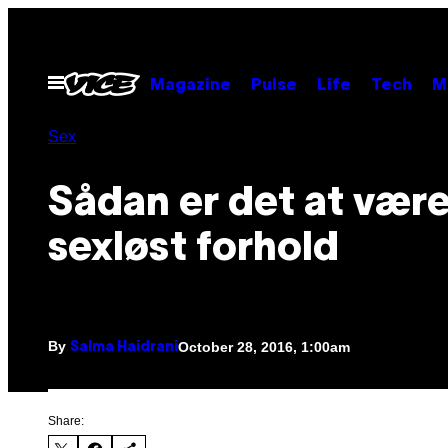
Skip
to
content
Open
Magazine
Pulse
Life
Tech
M
Menu
Sex
​Sådan er det at være
sexløst forhold
By
October 28, 2016, 1:00am
Salma Haidrani
Share: