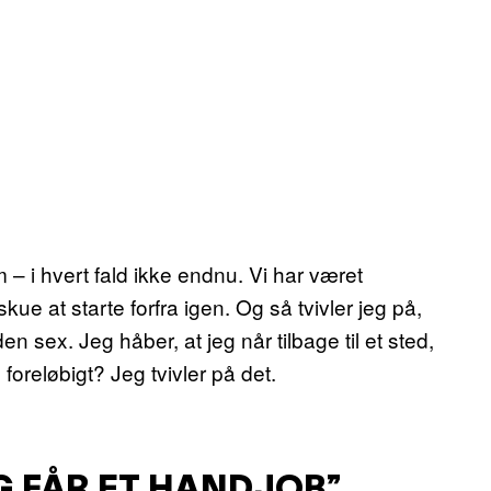
am – i hvert fald ikke endnu. Vi har været
 at starte forfra igen. Og så tvivler jeg på,
n sex. Jeg håber, at jeg når tilbage til et sted,
 foreløbigt? Jeg tvivler på det.
EG FÅR ET HANDJOB”