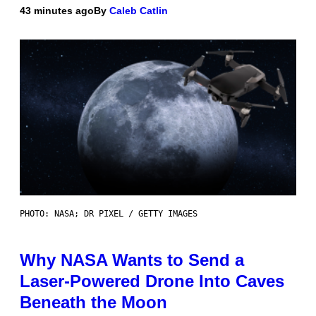
43 minutes ago
By
Caleb Catlin
PHOTO: NASA; DR PIXEL / GETTY IMAGES
Why NASA Wants to Send a
Laser-Powered Drone Into Caves
Beneath the Moon