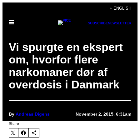
Skip
+ ENGLISH
to
Open
content
SUBSCRIBE
NEWSLETTER
Menu
Vi spurgte en ekspert
om, hvorfor flere
narkomaner dør af
overdosis i Danmark
By
Andreas Digens
November 2, 2015, 6:31am
Share: