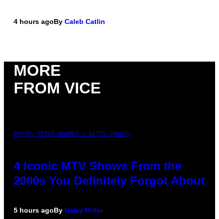
4 hours ago
By
Caleb Catlin
MORE
FROM VICE
PHOTO: PETER KRAMER / GETTY IMAGES
4 Iconic MTV Shows From the
2000s You Definitely Forgot About
5 hours ago
By
Haley Miller