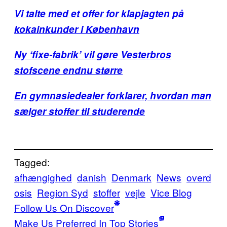
Vi talte med et offer for klapjagten på
kokainkunder i København
Ny ‘fixe-fabrik’ vil gøre Vesterbros
stofscene endnu større
En gymnasiedealer forklarer, hvordan man
sælger stoffer til studerende
Tagged:
afhængighed
danish
Denmark
News
overd
osis
Region Syd
stoffer
vejle
Vice Blog
Follow Us On Discover
Make Us Preferred In Top Stories