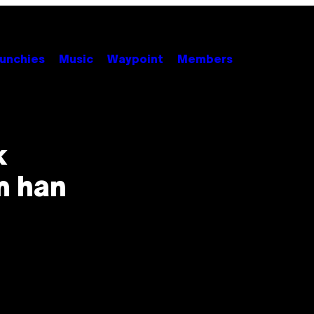
unchies
Music
Waypoint
Members
k
m han