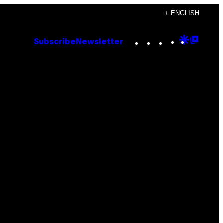
+ ENGLISH
Instagram
TikTok
YouTube
Google
Goog
Subscribe
Newsletter
Discove
Top
Posts