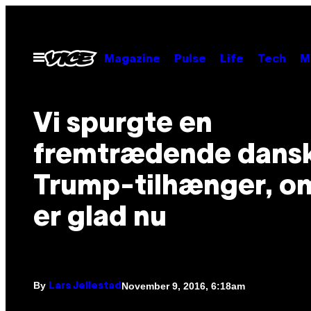
Skip
to
content
Open
Magazine
Pulse
Life
Tech
M
Menu
Vi spurgte en
fremtrædende dans
Trump-tilhænger, o
er glad nu
By
November 9, 2016, 6:18am
Lars Jellestad